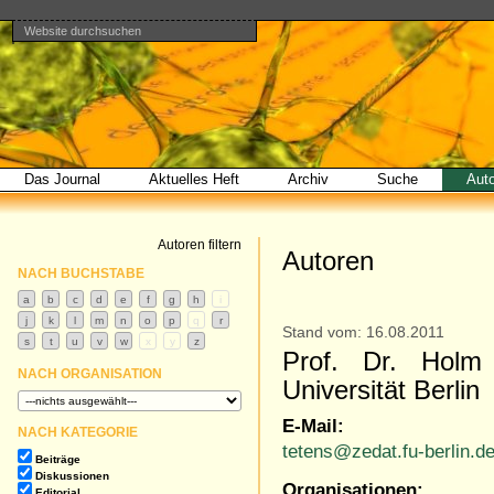
Website durchsuchen
Direkt
Benutzerspezifische
Bereiche
zum
Werkzeuge
Erweiterte
Inhalt
Suche…
|
Direkt
zur
Navigation
Das Journal
Aktuelles Heft
Archiv
Suche
Aut
Autoren filtern
Autoren
NACH BUCHSTABE
Stand vom: 16.08.2011
Prof. Dr. Holm 
NACH ORGANISATION
Universität Berlin
E-Mail:
NACH KATEGORIE
tetens@zedat.fu-berlin.d
Beiträge
Diskussionen
Organisationen:
Editorial