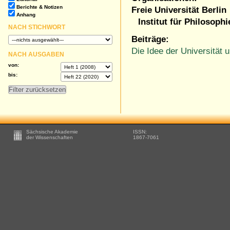
Berichte & Notizen
Freie Universität Berlin
Anhang
Institut für Philosophi
NACH STICHWORT
Beiträge:
Die Idee der Universität 
NACH AUSGABEN
von:
bis:
Footer
Sächsische Akademie
ISSN:
-
der Wissenschaften
1867-7061
Zusätzliche
Informationen