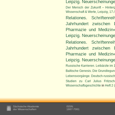
Leipzig. Neuerscheinun
Der Mensch der Zukunft – Hinte
Wissenschaft & Werte, Leipzig, 17.
Relationes. Schriften
Jahrhundert zwischen
Pharmazie und Medizin
Leipzig. Neuerscheinung
Relationes. Schriften
Jahrhundert zwischen
Pharmazie und Medizin
Leipzig. Neuerscheinunge
Russische Karrieren. Leibärzte im 
Baltische Genesis. Die Grundlegun
Lebensvorgänge. Deutsch-russisch
Studien zu Carl Julius Fritzsc
Wissenschaftsgeschichte
in
Heft 2 
Footer
Sächsische Akademie
ISSN:
-
der Wissenschaften
1867-7061
Zusätzliche