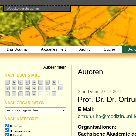
Website durchsuchen
Direkt
Benutzerspezifische
Bereiche
zum
Werkzeuge
Erweiterte
Inhalt
Suche…
|
Direkt
zur
Navigation
Das Journal
Aktuelles Heft
Archiv
Suche
Aut
Autoren filtern
Autoren
NACH BUCHSTABE
Stand vom: 27.12.2018
Prof. Dr. Dr. Ortr
NACH ORGANISATION
E-Mail:
ortrun.riha@medizin.uni-l
NACH KATEGORIE
Organisationen:
Beiträge
Diskussionen
Sächsische Akademie de
Editorial