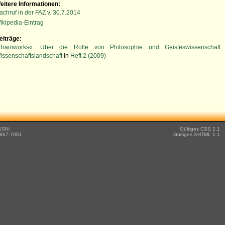
eitere Informationen:
achruf in der FAZ v. 30.7.2014
ikipedia-Eintrag
eiträge:
Brainworks«. Über die Rolle von Philosophie und Geisteswissenschaft 
issenschaftslandschaft
in
Heft 2 (2009)
SSN:
Gültiges CSS 2.1
867-7061
Gültiges XHTML 1.1