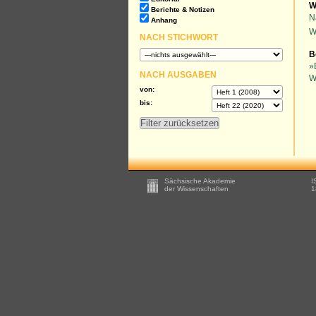
W
Berichte & Notizen
N
Anhang
W
NACH STICHWORT
B
»
NACH AUSGABEN
W
von:
bis:
Footer
Sächsische Akademie
I
-
der Wissenschaften
1
Zusätzliche
Informationen