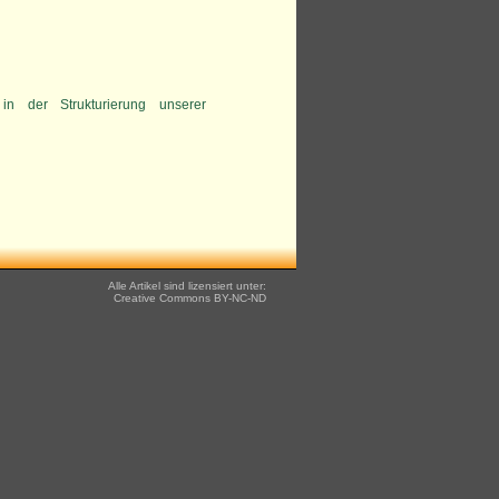
in der Strukturierung unserer
Alle Artikel sind lizensiert unter:
Creative Commons
BY-NC-ND