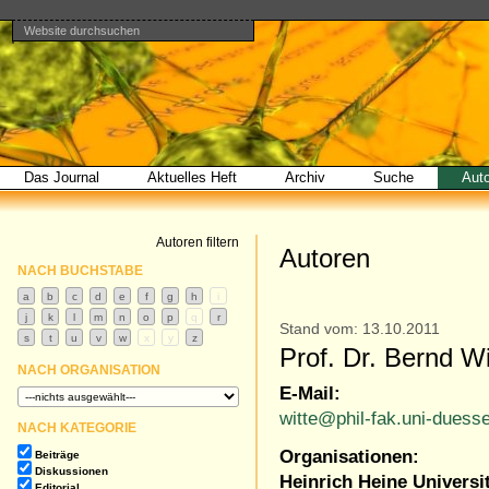
Website durchsuchen
Direkt
Benutzerspezifische
Bereiche
zum
Werkzeuge
Erweiterte
Inhalt
Suche…
|
Direkt
zur
Navigation
Das Journal
Aktuelles Heft
Archiv
Suche
Aut
Autoren filtern
Autoren
NACH BUCHSTABE
Stand vom: 13.10.2011
Prof. Dr. Bernd Wi
NACH ORGANISATION
E-Mail:
witte@phil-fak.uni-duesse
NACH KATEGORIE
Organisationen:
Beiträge
Diskussionen
Heinrich Heine Universi
Editorial