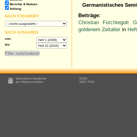
Germanistisches Semi
Berichte & Notizen
Anhang
Beiträge:
NACH STICHWORT
Christian Fürchtegott G
goldenem Zeitalter
in
Heft
NACH AUSGABEN
von:
bis:
Footer
Sächsische Akademie
ISSN:
-
der Wissenschaften
1867-7061
Zusätzliche
Informationen