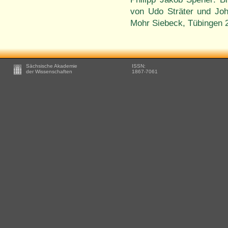
von Udo Sträter und Jo
Mohr Siebeck, Tübingen 
Footer
Sächsische Akademie
ISSN:
-
der Wissenschaften
1867-7061
Zusätzliche
Informationen