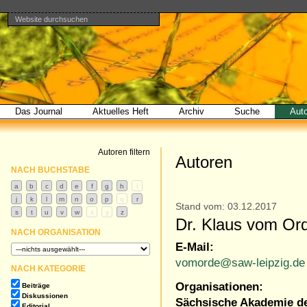
Website durchsuchen
Direkt
Benutzerspezifische
Bereiche
zum
Werkzeuge
Erweiterte
Inhalt
Suche…
|
Direkt
zur
Navigation
Das Journal
Aktuelles Heft
Archiv
Suche
Aut
Autoren filtern
Autoren
NACH BUCHSTABE
Stand vom: 03.12.2017
Dr. Klaus vom Or
NACH ORGANISATION
E-Mail:
vomorde@saw-leipzig.de
NACH KATEGORIE
Organisationen:
Beiträge
Diskussionen
Sächsische Akademie de
Editorial