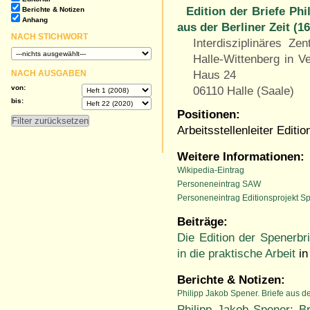
Edition der Briefe Ph
Berichte & Notizen
Anhang
aus der Berliner Zeit (1
NACH STICHWORT
Interdisziplinäres Ze
Halle-Wittenberg in V
Haus 24
NACH AUSGABEN
von:
06110 Halle (Saale)
bis:
Positionen:
Arbeitsstellenleiter Editi
Weitere Informationen:
Wikipedia-Eintrag
Personeneintrag SAW
Personeneintrag Editionsprojekt S
Beiträge:
Die Edition der Spenerbr
in die praktische Arbeit
in
Berichte & Notizen:
Philipp Jakob Spener. Briefe aus d
Philipp Jakob Spener: B