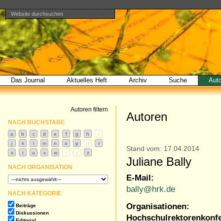
Website durchsuchen
Direkt
Benutzerspezifische
Bereiche
zum
Werkzeuge
Erweiterte
Inhalt
Suche…
|
Direkt
zur
Navigation
Das Journal
Aktuelles Heft
Archiv
Suche
Aut
Autoren filtern
Autoren
NACH BUCHSTABE
Stand vom: 17.04.2014
Juliane Bally
NACH ORGANISATION
E-Mail:
bally@hrk.de
NACH KATEGORIE
Organisationen:
Beiträge
Diskussionen
Hochschulrektorenkonf
Editorial