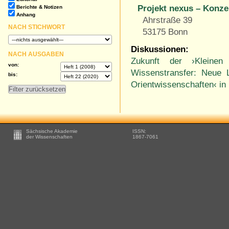
Projekt nexus – Konze
Berichte & Notizen
Anhang
Ahrstraße 39
NACH STICHWORT
53175 Bonn
Diskussionen:
NACH AUSGABEN
Zukunft der ›Kleinen
von:
Wissenstransfer: Neue 
bis:
Orientwissenschaften‹ in 
Footer
Sächsische Akademie
ISSN:
-
der Wissenschaften
1867-7061
Zusätzliche
Informationen