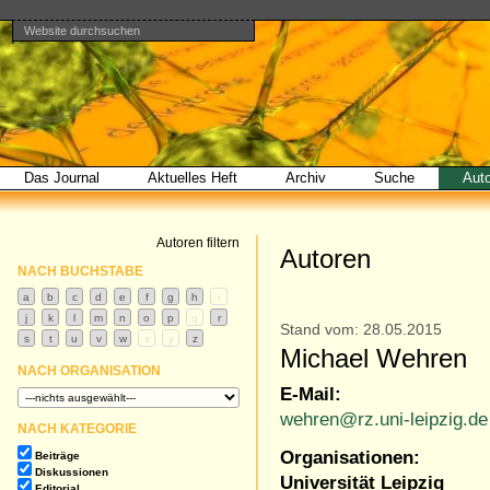
Website durchsuchen
Direkt
Benutzerspezifische
Bereiche
zum
Werkzeuge
Erweiterte
Inhalt
Suche…
|
Direkt
zur
Navigation
Das Journal
Aktuelles Heft
Archiv
Suche
Aut
Autoren filtern
Autoren
NACH BUCHSTABE
Stand vom: 28.05.2015
Michael Wehren
NACH ORGANISATION
E-Mail:
wehren@rz.uni-leipzig.de
NACH KATEGORIE
Organisationen:
Beiträge
Diskussionen
Universität Leipzig
Editorial