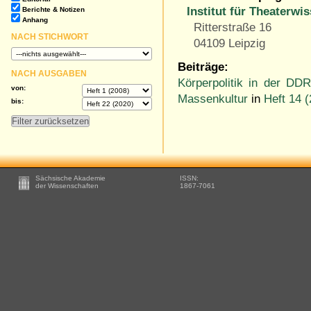
Institut für Theaterwi
Berichte & Notizen
Anhang
Ritterstraße 16
NACH STICHWORT
04109 Leipzig
Beiträge:
NACH AUSGABEN
Körperpolitik in der DDR
von:
Massenkultur
in
Heft 14 
bis:
Footer
Sächsische Akademie
ISSN:
-
der Wissenschaften
1867-7061
Zusätzliche
Informationen