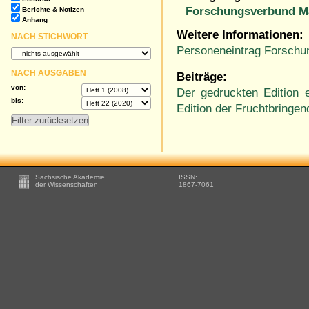
Forschungsverbund M
Berichte & Notizen
Anhang
Weitere Informationen:
NACH STICHWORT
Personeneintrag Forschu
NACH AUSGABEN
Beiträge:
von:
Der gedruckten Edition e
bis:
Edition der Fruchtbringen
Footer
Sächsische Akademie
ISSN:
-
der Wissenschaften
1867-7061
Zusätzliche
Informationen