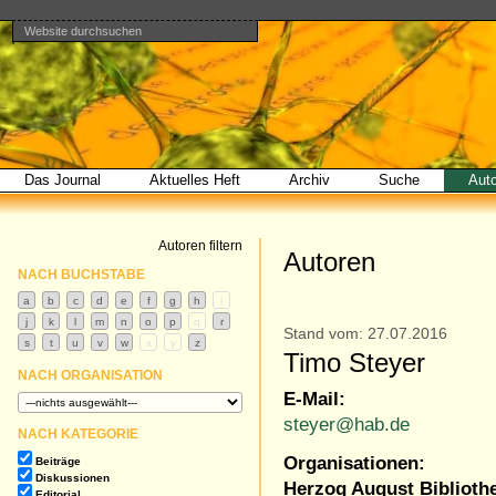
Website durchsuchen
Direkt
Benutzerspezifische
Bereiche
zum
Werkzeuge
Erweiterte
Inhalt
Suche…
|
Direkt
zur
Navigation
Das Journal
Aktuelles Heft
Archiv
Suche
Aut
Autoren filtern
Autoren
NACH BUCHSTABE
Stand vom: 27.07.2016
Timo Steyer
NACH ORGANISATION
E-Mail:
steyer@hab.de
NACH KATEGORIE
Organisationen:
Beiträge
Diskussionen
Herzog August Biblioth
Editorial