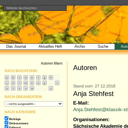
Website durchsuchen
Direkt
Benutzerspezifische
Bereiche
zum
Werkzeuge
Erweiterte
Inhalt
Suche…
|
Direkt
zur
Navigation
Das Journal
Aktuelles Heft
Archiv
Suche
Aut
Autoren filtern
Autoren
NACH BUCHSTABE
Stand vom: 27.12.2018
Anja Stehfest
NACH ORGANISATION
E-Mail:
Anja.Stehfest@klassik-st
NACH KATEGORIE
Organisationen:
Beiträge
Diskussionen
Sächsische Akademie de
Editorial