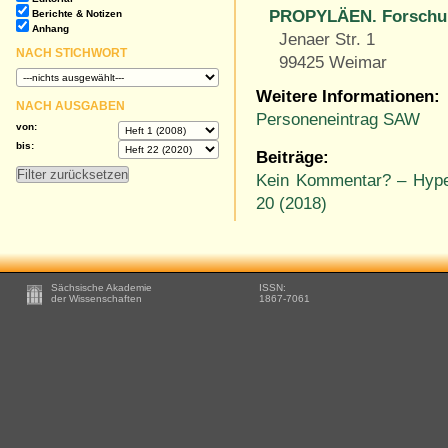
PROPYLÄEN. Forschun
Berichte & Notizen
Anhang
Jenaer Str. 1
NACH STICHWORT
99425 Weimar
Weitere Informationen:
NACH AUSGABEN
Personeneintrag SAW
von:
bis:
Beiträge:
Kein Kommentar? – Hype
20 (2018)
Footer
Sächsische Akademie
ISSN:
-
der Wissenschaften
1867-7061
Zusätzliche
Informationen