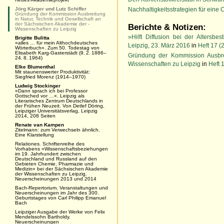
Jörg Kärger und Lutz Schiffer
Nachhaltigkeitsstrategien für eine
Gründung der Kommission Ausbreitung
in Natur, Technik und Gesellschaft an
der Sächsischen Akademie der ­
Berichte & Notizen:
Wissenschaften zu Leipzig
»Hilft Diffusion bei der Altersb
Brigitte Bulitta
»alles … für mein Althochdeutsches
Leipzig, 23. März 2016
in
Heft 17 (
Wörterbuch«. Zum 50. Todestag von
Elisabeth Karg-Gasterstädt (9. 2. 1886–
Gründung der Kommission Ausbrei
24. 8. 1964)
Wissenschaften zu Leipzig
in
Heft 
Elke Blumenthal
Mit staunenswerter Produktivität:
Siegfried Morenz (1914–1970)
Ludwig Stockinger
»Dann sprach ich bei Professor
Gottsched vor …«. Leipzig als
Literarisches Zentrum Deutschlands in
der Frühen Neuzeit. Von Detlef Döring,
Leipziger Universitätsverlag, Leipzig
2014, 208 Seiten
Renate van Kampen
Zitelmann: zum Verwechseln ähnlich.
Eine Klarstellung
Relationes. Schriftenreihe des
Vorhabens »Wissenschaftsbeziehungen
im 19. Jahrhundert zwischen
Deutschland und Russland auf den
Gebieten Chemie, Pharmazie und
Medizin« bei der Sächsischen Akademie
der Wissenschaften zu Leipzig.
Neuerscheinungen 2013 und 2014
Bach-Repertorium. Veranstaltungen und
Neuerscheinungen im Jahr des 300.
Geburtstages von Carl Philipp Emanuel
Bach
Leipziger Ausgabe der Werke von Felix
Mendelssohn Bartholdy.
Neuerscheinungen