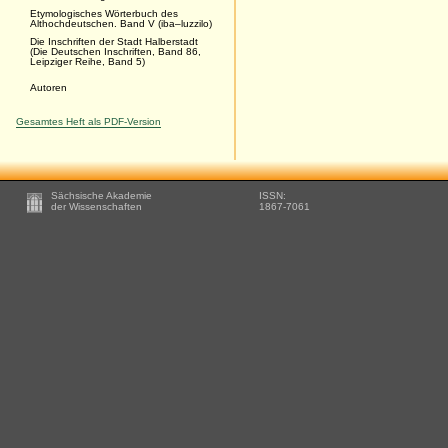
Etymologisches Wörterbuch des
Althochdeutschen. Band V (iba–luzzilo)
Die Inschriften der Stadt Halberstadt
(Die Deutschen Inschriften, Band 86,
Leipziger Reihe, Band 5)
Autoren
Gesamtes Heft als PDF-Version
Footer
Sächsische Akademie
ISSN:
-
der Wissenschaften
1867-7061
Zusätzliche
Informationen