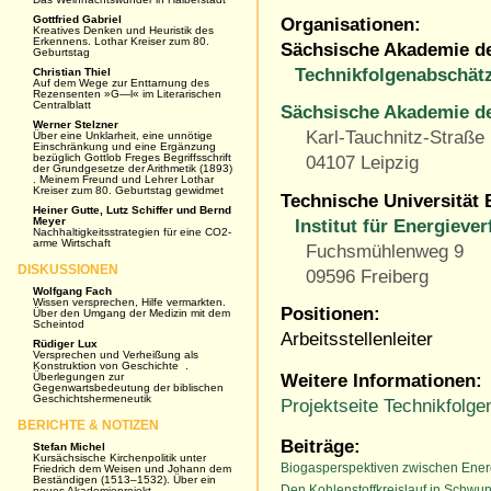
Gottfried Gabriel
Organisationen:
Kreatives Denken und Heuristik des
Erkennens. Lothar Kreiser zum 80.
Sächsische Akademie de
Geburtstag
Technikfolgenabschät
Christian Thiel
Auf dem Wege zur Enttarnung des
Rezensenten »G—l« im Literarischen
Centralblatt
Sächsische Akademie de
Werner Stelzner
Karl-Tauchnitz-Straße
Über eine Unklarheit, eine unnötige
Einschränkung und eine Ergänzung
bezüglich Gottlob Freges Begriffsschrift
04107 Leipzig
der Grundgesetze der Arithmetik (1893)
. Meinem Freund und Lehrer Lothar
Kreiser zum 80. Geburtstag gewidmet
Technische Universität
Heiner Gutte, Lutz Schiffer und Bernd
Meyer
Institut für Energiev
Nachhaltigkeitsstrategien für eine CO2-
arme Wirtschaft
Fuchsmühlenweg 9
DISKUSSIONEN
09596 Freiberg
Wolfgang Fach
Wissen versprechen, Hilfe vermarkten.
Positionen:
Über den Umgang der Medizin mit dem
Scheintod
Arbeitsstellenleiter
Rüdiger Lux
Versprechen und Verheißung als
Konstruktion von Geschichte .
Weitere Informationen:
Überlegungen zur
Gegenwartsbedeutung der biblischen
Geschichts­hermeneutik
Projektseite Technikfolg
BERICHTE & NOTIZEN
Beiträge:
Stefan Michel
Kursächsische Kirchenpolitik unter
Biogasperspektiven zwischen Ene
Friedrich dem Weisen und Johann dem
Beständigen (1513–1532). Über ein
Den Kohlenstoffkreislauf in Schwu
neues Akademieprojekt