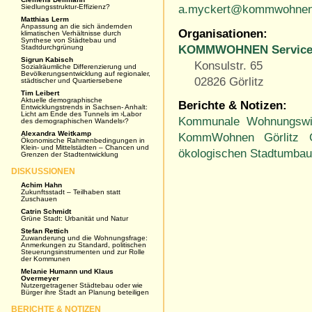
Siedlungsstruktur-Effizienz?
a.myckert@kommwohnen
Matthias Lerm
Anpassung an die sich ändernden
Organisationen:
klimatischen Verhältnisse durch
Synthese von Städtebau und
KOMMWOHNEN Servic
Stadtdurchgrünung
Sigrun Kabisch
Konsulstr. 65
Sozialräumliche Differenzierung und
Bevölkerungsentwicklung auf regionaler,
02826 Görlitz
städtischer und Quartiersebene
Tim Leibert
Aktuelle demographische
Berichte & Notizen:
Entwicklungstrends in Sachsen- Anhalt:
Licht am Ende des Tunnels im ›Labor
Kommunale Wohnungswir
des demographischen Wandels‹?
Alexandra Weitkamp
KommWohnen Görlitz G
Ökonomische Rahmenbedingungen in
Klein- und Mittelstädten – Chancen und
ökologischen Stadtumba
Grenzen der Stadtentwicklung
DISKUSSIONEN
Achim Hahn
Zukunftsstadt – Teilhaben statt
Zuschauen
Catrin Schmidt
Grüne Stadt: Urbanität und Natur
Stefan Rettich
Zuwanderung und die Wohnungsfrage:
Anmerkungen zu Standard, politischen
Steuerungsinstrumenten und zur Rolle
der Kommunen
Melanie Humann und Klaus
Overmeyer
Nutzergetragener Städtebau oder wie
Bürger ihre Stadt an Planung beteiligen
BERICHTE & NOTIZEN