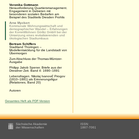
Veronika Gottmann
Herausforderung Quartiersmanagement.
Engagement in Gebieten mit
besonderen sozialen Bedarfen am
Beispiel des Stadtteils Dresden Prohlis
Arne Myckert
Kommunale Wohnungswirtschaft und
demographischer Wandel – Erfahrungen
der KommWohnen Görlitz GmbH bei der
Umsetzung eines revitalisierenden und
ökologischen Stadtumbaus
Bertram Schiffers
Stadtland Thüringen –
Modellentwicklung für die Landstadt von
Übermorgen
Zum Abschluss der Thomas-Müntzer-
Ausgabe
Philipp Jakob Spener. Briefe aus der
Dresdner Zeit. Band 4: 1690–1691
Lebensfragen. Nikolaj Ivanovič Pirogov
(1810–1881) als Erinnerungsfigur
(Relationes, Band 20)
Autoren
Gesamtes Heft als PDF-Version
Footer
Sächsische Akademie
ISSN:
-
der Wissenschaften
1867-7061
Zusätzliche
Informationen