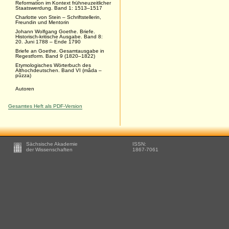
Reformation im Kontext frühneuzeitlicher
Staatswerdung. Band 1: 1513–1517
Charlotte von Stein – Schriftstellerin,
Freundin und Mentorin
Johann Wolfgang Goethe. Briefe.
Historisch-kritische Ausgabe. Band 8:
20. Juni 1788 – Ende 1790
Briefe an Goethe. Gesamtausgabe in
Regestform. Band 9 (1820–1822)
Etymologisches Wörterbuch des
Althochdeutschen. Band VI (mâda –
pûzza)
Autoren
Gesamtes Heft als PDF-Version
Footer
Sächsische Akademie
ISSN:
-
der Wissenschaften
1867-7061
Zusätzliche
Informationen