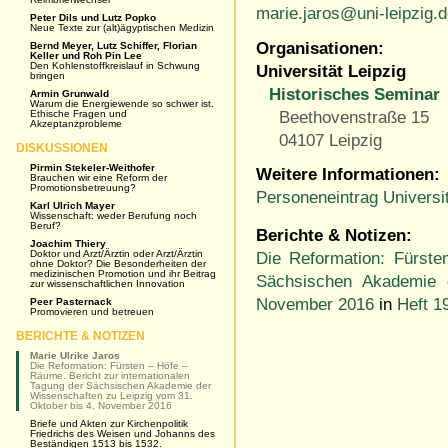
marie.jaros@uni-leipzig.
Peter Dils und Lutz Popko
Neue Texte zur (alt)ägyptischen Medizin
Organisationen:
Bernd Meyer, Lutz Schiffer, Florian
Keller und Roh Pin Lee
Den Kohlenstoffkreislauf in Schwung
Universität Leipzig
bringen
Historisches Seminar
Armin Grunwald
Warum die Energiewende so schwer ist.
Beethovenstraße 15
Ethische Fragen und
Akzeptanzprobleme
04107 Leipzig
DISKUSSIONEN
Pirmin Stekeler-Weithofer
Weitere Informationen:
Brauchen wir eine Reform der
Promotionsbetreuung?
Personeneintrag Universit
Karl Ulrich Mayer
Wissenschaft: weder Berufung noch
Beruf?
Berichte & Notizen:
Joachim Thiery
Doktor und Arzt/Ärztin oder Arzt/Ärztin
Die Reformation: Fürste
ohne Doktor? Die Besonderheiten der
medizinischen Promotion und ihr Beitrag
Sächsischen Akademie 
zur wissenschaftlichen Innovation
November 2016
in
Heft 1
Peer Pasternack
Promovieren und betreuen
BERICHTE & NOTIZEN
Marie Ulrike Jaros
Die Reformation: Fürsten – Höfe –
Räume. Bericht zur internationalen
Tagung der Sächsischen Akademie der
Wissenschaften zu Leipzig vom 31.
Oktober bis 4. November 2016
Briefe und Akten zur Kirchenpolitik
Friedrichs des Weisen und Johanns des
Beständigen 1513 bis 1532.