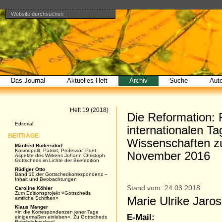
Website durchsuchen
Direkt
Benutzerspezifische
Bereiche
zum
Werkzeuge
Erweiterte
Inhalt
Suche…
|
Direkt
zur
Navigation
Das Journal
Aktuelles Heft
Archiv
Suche
Aut
Artikel
Heft 19 (2018)
Die Reformation: 
Navigation
Editorial
internationalen T
BEITRÄGE
Wissenschaften zu
Manfred Rudersdorf
Kosmopolit, Patriot, Professor, Poet.
November 2016
Aspekte des Wirkens Johann Christoph
Gottscheds im Lichte der Briefedition
Rüdiger Otto
Band 10 der Gottschedkorrespondenz –
Inhalt und Beobachtungen
Stand vom: 24.03.2018
Caroline Köhler
Zum Editionsprojekt »Gottscheds
Marie Ulrike Jaros
amtliche Schriften«
Klaus Manger
»in die Korrespondenzen jener Tage
E-Mail:
einigermaßen einleben«. Zu Gottscheds
Reimbriefwechsel