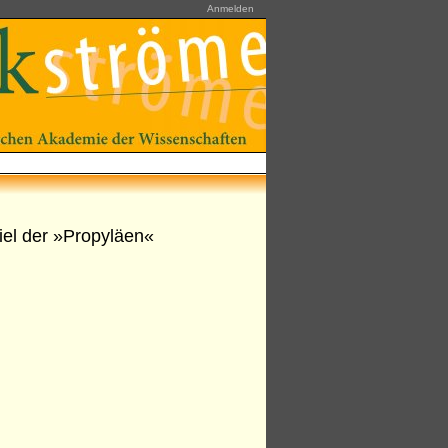
Anmelden
el der »Propyläen«