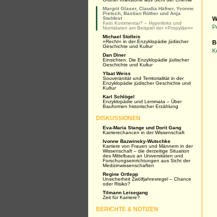
Margrit Glaser, Claudia Häfner, Yvonne
Pietsch, Bastian Röther und Anja
Stehfest
W
Kein Kommentar? – Hyperlinks und
P
Normdaten am Beispiel der »Propyläen«
Michael Stolleis
»Recht« in der Enzyklopädie jüdischer
B
Geschichte und Kultur
K
Dan Diner
Einsichten. Die Enzyklopädie jüdischer
Geschichte und Kultur
Yfaat Weiss
Souveränität und Territorialität in der
Enzyklopädie jüdischer Geschichte und
Kultur
Karl Schlögel
Enzyklopädie und Lemmata – Über
Bauformen historischer Erzählung
DISKUSSIONEN
Eva-Maria Stange und Dorit Gang
Karrierechancen in der Wissenschaft
Ivonne Bazwinsky-Wutschke
Karriere von Frauen und Männern in der
Wissenschaft – die derzeitige Situation
des Mittelbaus an Universitäten und
Forschungseinrichtungen aus Sicht der
Medizinwissenschaften
Regine Ortlepp
Unsicherheit Zwölfjahresregel – Chance
oder Risiko?
Tilmann Leisegang
Zeit für Karriere?
BERICHTE & NOTIZEN