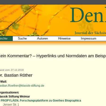
Archiv
Suche
Autoren
Hinweise
Impressum
ein Kommentar? – Hyperlinks und Normdaten am Beispi
tand vom: 27.12.2018
r. Bastian Röther
-Mail:
astian.Roether@klassik-stiftung.de
rganisationen:
lassik Stiftung Weimar
PROPYLÄEN. Forschungsplattform zu Goethes Biographica
Jenaer Str. 1