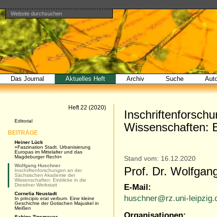
Website durchsuchen
Direkt
Benutzerspezifische
Bereiche
zum
Werkzeuge
Erweiterte
Inhalt
Suche…
|
Direkt
zur
Navigation
Das Journal
Aktuelles Heft
Archiv
Suche
Aut
Artikel
Heft 22 (2020)
Inschriftenforsch
Navigation
Editorial
Wissenschaften: E
BEITRÄGE
Heiner Lück
»Faszination Stadt. Urbanisierung
Europas im Mittelalter und das
Magdeburger Recht«
Stand vom: 16.12.2020
Wolfgang Huschner
Prof. Dr. Wolfgan
Inschriftenforschungen an der
Sächsischen Akademie der
Wissenschaften: Einblicke in die
Dresdner Werkstatt
E-Mail:
Cornelia Neustadt
huschner@rz.uni-leipzig.
In principio erat verbum. Eine kleine
Geschichte der Gotischen Majuskel in
Meißen
Organisationen:
Sabine Zinsmeyer