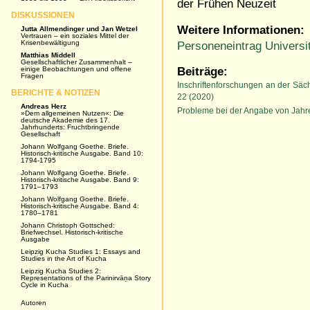
der Frühen Neuzeit
DISKUSSIONEN
Weitere Informationen:
Jutta Allmendinger und Jan Wetzel
Vertrauen – ein soziales Mittel der
Krisenbewältigung
Personeneintrag Universit
Matthias Middell
Gesellschaftlicher Zusammenhalt –
einige Beobachtungen und offene
Beiträge:
Fragen
Inschriftenforschungen an der Säc
BERICHTE & NOTIZEN
22 (2020)
Andreas Herz
Probleme bei der Angabe von Jahre
»Dem allgemeinen Nutzen«: Die
deutsche Akademie des 17.
Jahrhunderts: Fruchtbringende
Gesellschaft
Johann Wolfgang Goethe. Briefe.
Historisch-kritische Ausgabe. Band 10:
1794-1795
Johann Wolfgang Goethe. Briefe.
Historisch-kritische Ausgabe. Band 9:
1791–1793
Johann Wolfgang Goethe. Briefe.
Historisch-kritische Ausgabe. Band 4:
1780–1781
Johann Christoph Gottsched:
Briefwechsel. Historisch-kritische
Ausgabe
Leipzig Kucha Studies 1: Essays and
Studies in the Art of Kucha
Leipzig Kucha Studies 2:
Representations of the Parinirvāṇa Story
Cycle in Kucha
Autoren