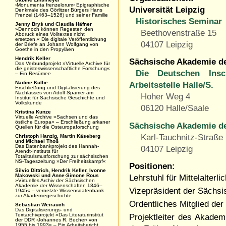
›Monumenta frenzelorum‹ Epigraphische
Universität Leipzig
Denkmale des Görlitzer Bürgers Hans
Frenzel (1463–1526) und seiner Familie
Historisches Seminar
Jenny Bryś und Claudia Häfner
»Dennoch können Regesten den
Beethovenstraße 15
Abdruck eines Volltextes nicht
ersetzen.« Die digitale Veröffentlichung
04107 Leipzig
der Briefe an Johann Wolfgang von
Goethe in den Propyläen
Hendrik Keller
Sächsische Akademie de
Das Verbundprojekt »Virtuelle Archive für
die geisteswissenschaftliche Forschung«
Die Deutschen Insc
– Ein Resümee
Nadine Kulbe
Arbeitsstelle Halle/S.
Erschließung und Digitalisierung des
Nachlasses von Adolf Spamer am
Hoher Weg 4
Institut für Sächsische Geschichte und
Volkskunde
06120 Halle/Saale
Kristina Kunze
Virtuelle Archive »Sachsen und das
östliche Europa« – Erschließung arkaner
Sächsische Akademie de
Quellen für die Osteuropaforschung
Karl-Tauchnitz-Straße
Christoph Hanzig, Martin Käseberg
und Michael Thoß
Das Datenbankprojekt des Hannah-
04107 Leipzig
Arendt-Instituts für
Totalitarismusforschung zur sächsischen
NS-Tageszeitung »Der Freiheitskampf«
Positionen:
Silvio Dittrich, Hendrik Keller, Ivonne
Makowski und Anne-Simone Rous
Lehrstuhl für Mittelalterl
»Virtuelles Archiv der Sächsischen
Akademie der Wissenschaften 1846–
Vizepräsident der Sächs
1945« – vernetzte Wissensdatenbank
zur Akademiegeschichte
Ordentliches Mitglied de
Sebastian Weirauch
Das Digitalisierungs- und
Textarchivprojekt »Das Literaturinstitut
Projektleiter des Akadem
der DDR ›Johannes R. Becher‹ von
1955 bis 1993« – Ein Arbeitsbericht