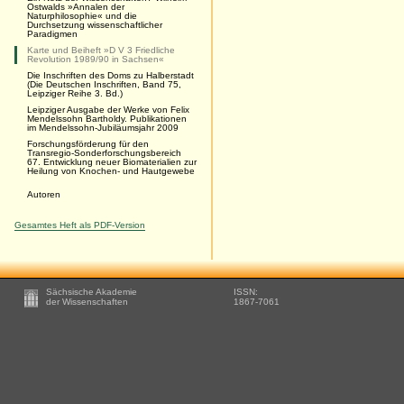
Ostwalds »Annalen der
Naturphilosophie« und die
Durchsetzung wissenschaftlicher
Paradigmen
Karte und Beiheft »D V 3 Friedliche
Revolution 1989/90 in Sachsen«
Die Inschriften des Doms zu Halberstadt
(Die Deutschen Inschriften, Band 75,
Leipziger Reihe 3. Bd.)
Leipziger Ausgabe der Werke von Felix
Mendelssohn Bartholdy. Publikationen
im Mendelssohn-Jubiläumsjahr 2009
Forschungsförderung für den
Transregio-Sonderforschungsbereich
67. Entwicklung neuer Biomaterialien zur
Heilung von Knochen- und Hautgewebe
Autoren
Gesamtes Heft als PDF-Version
Footer
Sächsische Akademie
ISSN:
-
der Wissenschaften
1867-7061
Zusätzliche
Informationen