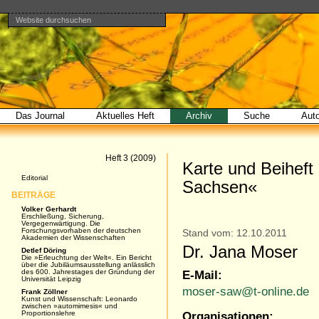
Website durchsuchen
Direkt
Benutzerspezifische
Bereiche
zum
Werkzeuge
Erweiterte
Inhalt
Suche…
|
Direkt
zur
Navigation
Das Journal
Aktuelles Heft
Archiv
Suche
Aut
Artikel
Heft 3 (2009)
Karte und Beiheft
Navigation
Editorial
Sachsen«
BEITRÄGE
Volker Gerhardt
Erschließung, Sicherung,
Vergegenwärtigung. Die
Forschungsvorhaben der deutschen
Stand vom: 12.10.2011
Akademien der Wissenschaften
Dr. Jana Moser
Detlef Döring
Die »Erleuchtung der Welt«. Ein Bericht
über die Jubiläumsausstellung anlässlich
des 600. Jahrestages der Gründung der
E-Mail:
Universität Leipzig
moser-saw@t-online.de
Frank Zöllner
Kunst und Wissenschaft: Leonardo
zwischen »automimesis« und
Proportionslehre
Organisationen: