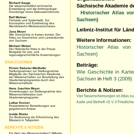
Richard Saage
Sächsische Akademie de
Die wissenschaftlich-technische
Entwicklung und die Anthropologie.
Historischer Atlas v
Grundzüge eines Diskussionsforums
Ralf Wehner
Sachsen)
Fantasie und Systematik. Zur
Konzeption und Erarbeitung des
Mendelssohn-Werkverzeichnisses
Leibniz-Institut für Lä
Jana Moser
Wie Geschichte in Karten kommt. Der
Atlas zur Geschichte und Landeskunde
Weitere Informationen:
von Sachsen
Historischer Atlas vo
Michael Wetzel
Der Historische Atlas in der Praxis:
Beispiele für orts- und
Sachsen)
regionalgeschichtliche Anwendungen
DISKUSSIONEN
Beiträge:
Pirmin Stekeler-Weithofer
Wie Geschichte in Kart
Stellungnahmen zur Stellungnahme.
Mitglieder der Sächsischen Akademie
der Wissenschaften zur Beurteilung des
Sachsen
in
Heft 3 (2009)
Akademienprogramms durch den
Wissenschaftsrat
Hans Joachim Meyer
Berichte & Notizen:
Anmerkungen zur Stellungnahme des
Wissenschaftsrates zum
Vier Neuerscheinungen im Atlas z
Akademienprogramm
Karte und Beiheft »D V 3 Friedlich
Lothar Kreiser
Pessimistische Bemerkungen aus
gegebenem Anlass
Isolde Röske
Zur Bedeutung der Erforschung des
Wassers in Talsperren
BERICHTE & NOTIZEN
Ein Netz der Wissenschaften? Wilhelm