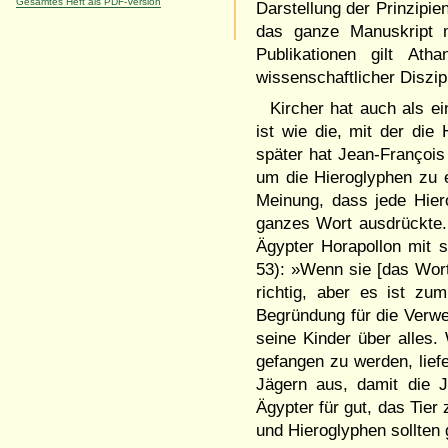
Gesamtes Heft als PDF-Version
Darstellung der Prinzipi
das ganze Manuskript m
Publikationen gilt Ath
wissenschaftlicher Diszipl
Kircher hat auch als e
ist wie die, mit der die
später hat Jean-Françoi
um die Hieroglyphen zu e
Meinung, dass jede Hie
ganzes Wort ausdrückte. 
Ägypter Horapollon mit
53): »Wenn sie [das Wort
richtig, aber es ist zu
Begründung für die Verwe
seine Kinder über alles
gefangen zu werden, lief
Jägern aus, damit die 
Ägypter für gut, das Tier
und Hieroglyphen sollten