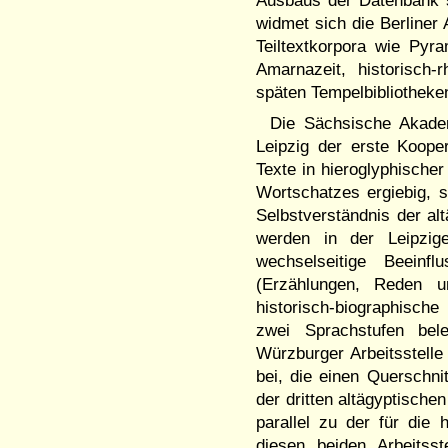
Ausbaus der Datenbank s
widmet sich die Berliner 
Teiltextkorpora wie Pyr
Amarnazeit, historisch-
späten Tempelbibliotheke
Die Sächsische Akadem
Leipzig der erste Kooper
Texte in hieroglyphischer
Wortschatzes ergiebig, s
Selbstverständnis der alt
werden in der Leipzige
wechselseitige Beeinf
(Erzählungen, Reden un
historisch-biographische 
zwei Sprachstufen bel
Würzburger Arbeitsstelle
bei, die einen Querschni
der dritten altägyptische
parallel zu der für die 
diesen beiden Arbeitsst