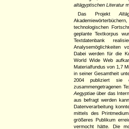
altägyptischen Literatur
mi
Das Projekt
Alt
Akademiewörterbüchern
technologischen Fortsc
geplante Textkorpus wur
Textdatenbank realis
Analysemöglichkeiten v
Dabei werden für die Ko
World Wide Web aufkam,
Materialfundus von 1,7 
in seiner Gesamtheit u
2004 publiziert sie 
zusammengetragenen Te
Aegyptiae
über das Intern
aus befragt werden kann
Datenverarbeitung konnt
mittels des Printmedium
größeres Publikum errei
vermocht hätte. Die mo