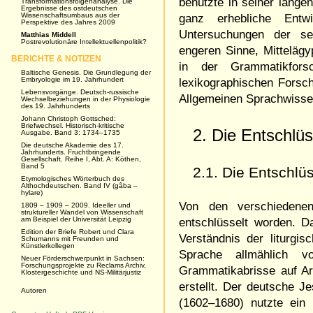
benutzte in seiner lange
Transformationsfolgenanalyse. Die
Ergebnisse des ostdeutschen
Wissenschaftsumbaus aus der
ganz erhebliche Entw
Perspektive des Jahres 2009
Untersuchungen der sec
Matthias Middell
Postrevolutionäre Intellektuellenpolitik?
engeren Sinne, Mittelägy
BERICHTE & NOTIZEN
in der Grammatikfor
Baltische Genesis. Die Grundlegung der
Embryologie im 19. Jahrhundert
lexikographischen Forsc
Lebensvorgänge. Deutsch-russische
Allgemeinen Sprachwissen
Wechselbeziehungen in der Physiologie
des 19. Jahrhunderts
Johann Christoph Gottsched:
Briefwechsel. Historisch-kritische
2. Die Entschlü
Ausgabe. Band 3: 1734–1735
Die deutsche Akademie des 17.
Jahrhunderts. Fruchtbringende
Gesellschaft. Reihe I, Abt. A: Köthen,
Band 5
2.1. Die Entschlü
Etymologisches Wörterbuch des
Althochdeutschen. Band IV (gâba –
hylare)
Von den verschiedenen
1809 – 1909 – 2009. Ideeller und
struktureller Wandel von Wissenschaft
am Beispiel der Universität Leipzig
entschlüsselt worden. Da
Edition der Briefe Robert und Clara
Verständnis der liturgis
Schumanns mit Freunden und
Künstlerkollegen
Sprache allmählich 
Neuer Förderschwerpunkt in Sachsen:
Forschungsprojekte zu Reclams Archiv,
Grammatikabrisse auf Ar
Klostergeschichte und NS-Militärjustiz
erstellt. Der deutsche J
Autoren
(1602–1680) nutzte ein