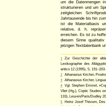
um die Datenmengen in s
strukturieren und um Spr
zeitgleichen Schriftpr
Jahrtausende bis hin zum
ist die Materialbasis u
relative, d. h. repräsen
erreichen. Es ist zu hof
diesem Sinne qualitati
jetzigen Textdatenbank un
Zur Geschichte der alt
1
Lexikographie des Altägyptis
antico 12 (1995), S. 191–203.
Athanasius Kircher, Prod
2
Athanasius Kircher, Lingu
3
Vgl. Stephen Emmel, »Cop
4
Vliet (Hg.), Coptic Studies 
133), Leuven/Paris/Dudley 200
Heinz Josef Thissen, Des 
5