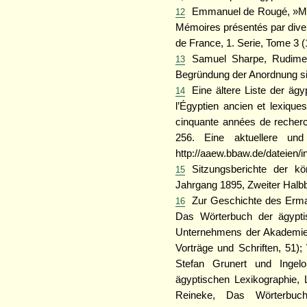
Emmanuel de Rougé, »Mémo
12
Mémoires présentés par divers
de France, 1. Serie, Tome 3 (
Samuel Sharpe, Rudimen
13
Begründung der Anordnung si
Eine ältere Liste der äg
14
l’Égyptien ancien et lexique
cinquante années de recherc
256. Eine aktuellere und
http://aaew.bbaw.de/dateien/i
Sitzungsberichte der k
15
Jahrgang 1895, Zweiter Halbb
Zur Geschichte des Erm
16
Das Wörterbuch der ägypti
Unternehmens der Akademie,
Vorträge und Schriften, 51)
Stefan Grunert und Ingel
ägyptischen Lexikographie, 
Reineke, Das Wörterbuc