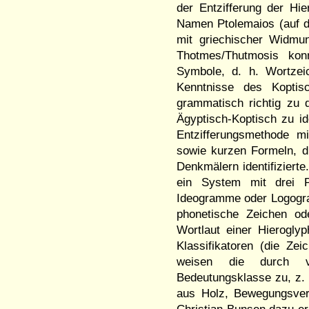
der Entzifferung der Hier
Namen Ptolemaios (auf d
mit griechischer Widm
Thotmes/Thutmosis kon
Symbole, d. h. Wortzei
Kenntnisse des Koptis
grammatisch richtig zu 
Ägyptisch-Koptisch zu id
Entzifferungsmethode m
sowie kurzen Formeln, di
Denkmälern identifizierte.
ein System mit drei P
Ideogramme oder Logogram
phonetische Zeichen o
Wortlaut einer Hieroglyp
Klassifikatoren (die Ze
weisen die durch vo
Bedeutungsklasse zu, z
aus Holz, Bewegungsver