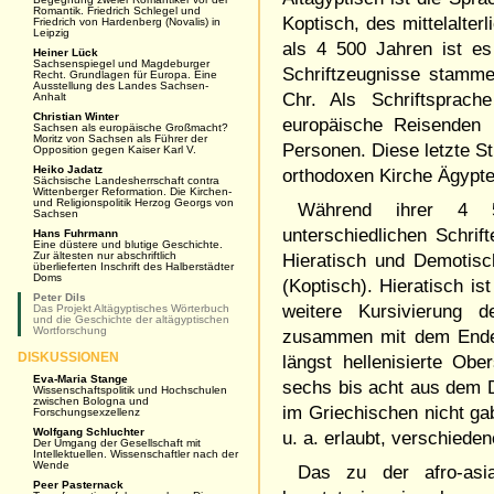
Romantik. Friedrich Schlegel und
Koptisch, des mittelalter
Friedrich von Hardenberg (Novalis) in
Leipzig
als 4 500 Jahren ist es
Heiner Lück
Sachsenspiegel und Magdeburger
Schriftzeugnisse stamme
Recht. Grundlagen für Europa. Eine
Ausstellung des Landes Sachsen-
Chr. Als Schriftsprac
Anhalt
Christian Winter
europäische Reisenden 
Sachsen als europäische Großmacht?
Moritz von Sachsen als Führer der
Personen. Diese letzte St
Opposition gegen Kaiser Karl V.
Heiko Jadatz
orthodoxen Kirche Ägypte
Sächsische Landesherrschaft contra
Wittenberger Reformation. Die Kirchen-
und Religionspolitik Herzog Georgs von
Während ihrer 4 50
Sachsen
unterschiedlichen Schrif
Hans Fuhrmann
Eine düstere und blutige Geschichte.
Zur ältesten nur abschriftlich
Hieratisch und Demotisch
überlieferten Inschrift des Halberstädter
Doms
(Koptisch). Hieratisch is
Peter Dils
weitere Kursivierung d
Das Projekt Altägyptisches Wörterbuch
und die Geschichte der altägyptischen
Wortforschung
zusammen mit dem Ende 
DISKUSSIONEN
längst hellenisierte Ob
Eva-Maria Stange
sechs bis acht aus dem D
Wissenschaftspolitik und Hochschulen
zwischen Bologna und
im Griechischen nicht ga
Forschungsexzellenz
Wolfgang Schluchter
u. a. erlaubt, verschieden
Der Umgang der Gesellschaft mit
Intellektuellen. Wissenschaftler nach der
Wende
Das zu der afro-asia
Peer Pasternack