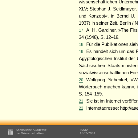
wissenschaftlichen Unterneh
XLV; Stephan J. Seidlmayer,
und Konzept«, in Bernd U. 
1937) in seiner Zeit, Berlin 
A. H. Gardiner, »The Fir
17
34 (1948), S. 12–18.
Für die Publikationen sie
18
Es handelt sich um das 
19
Ägyptologischen Institut de
Sächsischen Staatsminister
sozialwissenschaftlichen For
Wolfgang Schenkel, »W
20
Wörterbuch machen kann«, in
S. 154–159.
Sie ist im Internet veröffe
21
Internetadresse: http://aa
22
Footer
Sächsische Akademie
ISSN:
-
der Wissenschaften
1867-7061
Zusätzliche