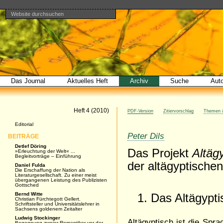
Website durchsuchen
Direkt
Benutzerspezifische
Bereiche
zum
Werkzeuge
Erweiterte
Inhalt
Suche…
|
Direkt
zur
Navigation
Das Journal
Aktuelles Heft
Archiv
Suche
Aut
Artikel
Heft 4 (2010)
PDF-Version
Zitiervorschlag
Themen &
Navigation
Editorial
Peter Dils
BEITRÄGE
Detlef Döring
Das Projekt
Altäg
»Erleuchtung der Welt« ...
Begleitvorträge – Einführung
der altägyptische
Daniel Fulda
Die Erschaffung der Nation als
Literaturgesellschaft. Zu einer meist
übergangenen Leistung des Publizisten
Gottsched
Bernd Witte
1. Das Altägypt
Christian Fürchtegott Gellert.
Schriftsteller und Universitätslehrer in
Sachsens goldenem Zeitalter
Ludwig Stockinger
Altägyptisch ist die Spr
Begegnung zweier Romantiker vor der