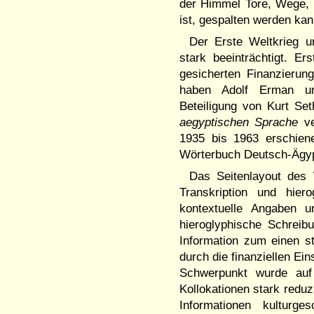
der Himmel Tore, Wege, 
ist, gespalten werden kann
Der Erste Weltkrieg u
stark beeinträchtigt. E
gesicherten Finanzierun
haben Adolf Erman un
Beteiligung von Kurt Se
aegyptischen Sprache
ve
1935 bis 1963 erschiene
Wörterbuch Deutsch-Ägypt
Das Seitenlayout des W
Transkription und hier
kontextuelle Angaben u
hieroglyphische Schreib
Information zum einen s
durch die finanziellen E
Schwerpunkt wurde auf
Kollokationen stark reduz
Informationen kulturg