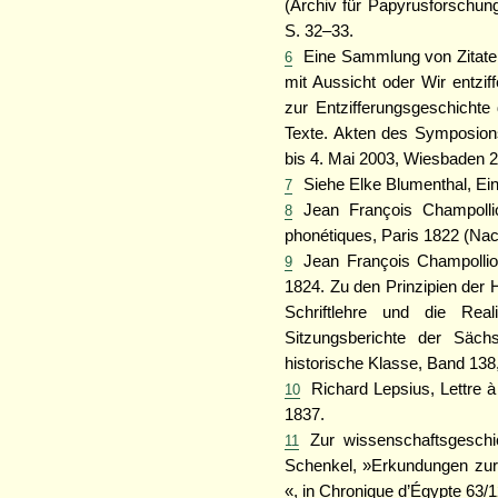
(Archiv für Papyrusforschung
S. 32–33.
Eine Sammlung von Zitaten
6
mit Aussicht oder Wir entzif
zur Entzifferungsgeschichte
Texte. Akten des Symposion
bis 4. Mai 2003, Wiesbaden 2
Siehe Elke Blumenthal, Ein
7
Jean François Champollio
8
phonétiques, Paris 1822 (Na
Jean François Champollio
9
1824. Zu den Prinzipien der 
Schriftlehre und die Real
Sitzungsberichte der Säch
historische Klasse, Band 138,
Richard Lepsius, Lettre à
10
1837.
Zur wissenschaftsgeschi
11
Schenkel, »Erkundungen zur 
«, in Chronique d’Égypte 63/1