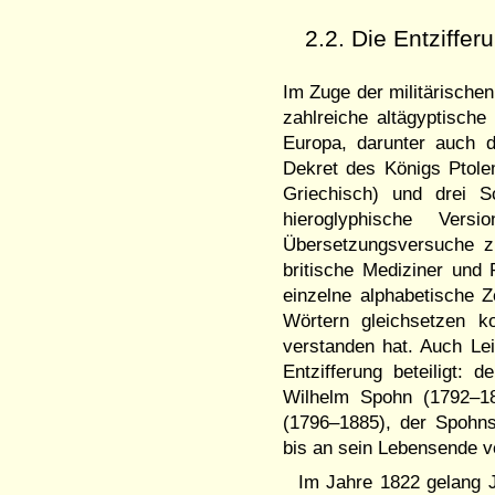
2.2. Die Entziffe
Im Zuge der militärische
zahlreiche altägyptisch
Europa, darunter auch d
Dekret des Königs Ptole
Griechisch) und drei Sc
hieroglyphische Vers
Übersetzungsversuche zu
britische Mediziner un
einzelne alphabetische Z
Wörtern gleichsetzen k
verstanden hat. Auch Lei
Entzifferung beteiligt: 
Wilhelm Spohn (1792–18
(1796–1885), der Spohns
bis an sein Lebensende ve
Im Jahre 1822 gelang 