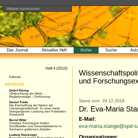
Website durchsuchen
Direkt
Benutzerspezifische
Bereiche
zum
Werkzeuge
Erweiterte
Inhalt
Suche…
|
Direkt
zur
Navigation
Das Journal
Aktuelles Heft
Archiv
Suche
Aut
Artikel
Heft 4 (2010)
Wissenschaftspol
Navigation
Editorial
und Forschungsex
BEITRÄGE
Detlef Döring
»Erleuchtung der Welt« ...
Begleitvorträge – Einführung
Stand vom: 28.12.2018
Daniel Fulda
Die Erschaffung der Nation als
Dr. Eva-Maria St
Literaturgesellschaft. Zu einer meist
übergangenen Leistung des Publizisten
Gottsched
E-Mail:
Bernd Witte
Christian Fürchtegott Gellert.
eva-maria.stange@spd-s
Schriftsteller und Universitätslehrer in
Sachsens goldenem Zeitalter
Ludwig Stockinger
Organisationen:
Begegnung zweier Romantiker vor der