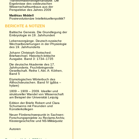
Transformationsfolgenanalyse. Die
Ergebnisse des ostdeutschen
Wissenschaftsumbaus aus der
Perspektive des Jahres 2009
Matthias Middell
Postrevolutionäre Intellektuellenpolitik?
BERICHTE & NOTIZEN
Baltische Genesis. Die Grundlegung der
Embryologie im 19. Jahrhundert
Lebensvorgänge. Deutsch-russische
Wechselbeziehungen in der Physiologie
des 19. Jahrhunderts
Johann Christoph Gottsched:
Briefwechsel. Historisch-kritische
Ausgabe. Band 3: 1734–1735
Die deutsche Akademie des 17.
Jahrhunderts. Fruchtbringende
Gesellschaft. Reihe I, Abt. A: Köthen,
Band 5
Etymologisches Wörterbuch des
Althochdeutschen. Band IV (gâba –
hylare)
1809 – 1909 – 2009. Ideeller und
struktureller Wandel von Wissenschaft
am Beispiel der Universität Leipzig
Edition der Briefe Robert und Clara
Schumanns mit Freunden und
Künstlerkollegen
Neuer Förderschwerpunkt in Sachsen:
Forschungsprojekte zu Reclams Archiv,
Klostergeschichte und NS-Militärjustiz
Autoren