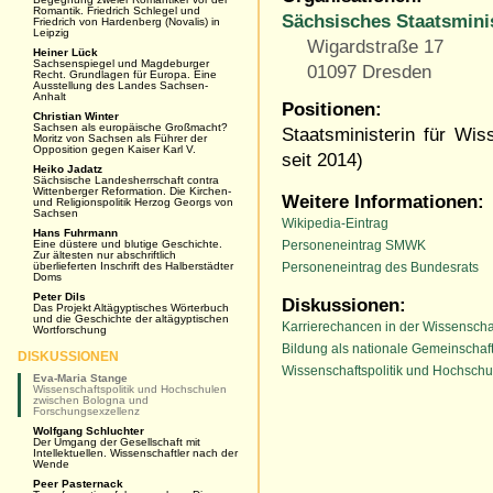
Romantik. Friedrich Schlegel und
Sächsisches Staatsmini
Friedrich von Hardenberg (Novalis) in
Leipzig
Wigardstraße 17
Heiner Lück
Sachsenspiegel und Magdeburger
01097 Dresden
Recht. Grundlagen für Europa. Eine
Ausstellung des Landes Sachsen-
Anhalt
Positionen:
Christian Winter
Sachsen als europäische Großmacht?
Staatsministerin für Wi
Moritz von Sachsen als Führer der
Opposition gegen Kaiser Karl V.
seit 2014)
Heiko Jadatz
Sächsische Landesherrschaft contra
Wittenberger Reformation. Die Kirchen-
Weitere Informationen:
und Religionspolitik Herzog Georgs von
Sachsen
Wikipedia-Eintrag
Hans Fuhrmann
Eine düstere und blutige Geschichte.
Personeneintrag SMWK
Zur ältesten nur abschriftlich
überlieferten Inschrift des Halberstädter
Personeneintrag des Bundesrats
Doms
Peter Dils
Diskussionen:
Das Projekt Altägyptisches Wörterbuch
und die Geschichte der altägyptischen
Karrierechancen in der Wissenscha
Wortforschung
Bildung als nationale Gemeinschaf
DISKUSSIONEN
Wissenschaftspolitik und Hochsch
Eva-Maria Stange
Wissenschaftspolitik und Hochschulen
zwischen Bologna und
Forschungsexzellenz
Wolfgang Schluchter
Der Umgang der Gesellschaft mit
Intellektuellen. Wissenschaftler nach der
Wende
Peer Pasternack