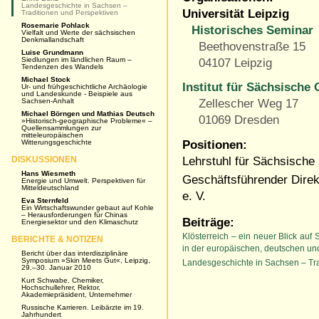
Landesgeschichte in Sachsen –
Universität Leipzig
Traditionen und Perspektiven
Rosemarie Pohlack
Historisches Seminar
Vielfalt und Werte der sächsischen
Denkmallandschaft
Beethovenstraße 15
Luise Grundmann
Siedlungen im ländlichen Raum –
04107 Leipzig
Tendenzen des Wandels
Michael Stock
Institut für Sächsische
Ur- und frühgeschichtliche Archäologie
und Landeskunde - Beispiele aus
Sachsen-Anhalt
Zellescher Weg 17
Michael Börngen und Mathias Deutsch
01069 Dresden
»Historisch-geographische Probleme« –
Quellensammlungen zur
mitteleuropäischen
Positionen:
Witterungsgeschichte
Lehrstuhl für Sächsische
DISKUSSIONEN
Hans Wiesmeth
Geschäftsführender Direk
Energie und Umwelt. Perspektiven für
Mitteldeutschland
e. V.
Eva Sternfeld
Ein Wirtschaftswunder gebaut auf Kohle
– Herausforderungen für Chinas
Beiträge:
Energiesektor und den Klimaschutz
Klösterreich – ein neuer Blick au
BERICHTE & NOTIZEN
in der europäischen, deutschen un
Bericht über das interdisziplinäre
Symposium »Skin Meets Gut«, Leipzig,
Landesgeschichte in Sachsen – Tra
29.–30. Januar 2010
Kurt Schwabe. Chemiker,
Hochschullehrer, Rektor,
Akademiepräsident, Unternehmer
Russische Karrieren. Leibärzte im 19.
Jahrhundert