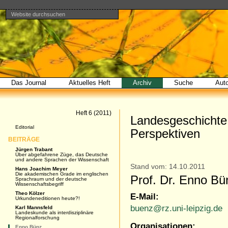
Website durchsuchen
Direkt
Benutzerspezifische
Bereiche
zum
Werkzeuge
Erweiterte
Inhalt
Suche…
|
Direkt
zur
Navigation
Das Journal
Aktuelles Heft
Archiv
Suche
Aut
Artikel
Heft 6 (2011)
Landesgeschichte 
Navigation
Editorial
Perspektiven
BEITRÄGE
Jürgen Trabant
Über abgefahrene Züge, das Deutsche
und andere Sprachen der Wissenschaft
Stand vom: 14.10.2011
Hans Joachim Meyer
Die akademischen Grade im englischen
Prof. Dr. Enno Bü
Sprachraum und der deutsche
Wissenschaftsbegriff
Theo Kölzer
E-Mail:
Urkundeneditionen heute?!
buenz@rz.uni-leipzig.de
Karl Mannsfeld
Landeskunde als interdisziplinäre
Regionalforschung
Organisationen:
Enno Bünz