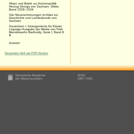
Akten und Briefe zur Kirchenpolitik
Herzog Georgs von Sachsen. Dritter
Band 1528–1534
Vier Neuerscheinungen im Atlas zur
Geschichte und Landeskunde von
Sachsen
Ouvertüren I, Arrangements für Klavier.
Leipziger Ausgabe der Werke von Felix
Mendelssohn Bartholdy, Serie I, Band 8
B
Autoren
Gesamtes Heft als PDF-Version
Footer
Sächsische Akademie
ISSN:
-
der Wissenschaften
1867-7061
Zusätzliche
Informationen