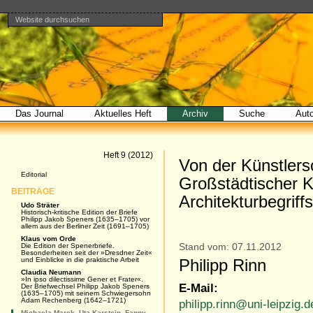
Website durchsuchen
Direkt
Benutzerspezifische
Bereiche
zum
Werkzeuge
Erweiterte
Inhalt
Suche…
|
Direkt
zur
Navigation
Das Journal
Aktuelles Heft
Archiv
Suche
Aut
Artikel
Heft 9 (2012)
Von der Künstlers
Navigation
Editorial
Großstädtischer 
BEITRÄGE
Architekturbegriff
Udo Sträter
Historisch-kritische Edition der Briefe
Philipp Jakob Speners (1635–1705) vor
allem aus der Berliner Zeit (1691–1705)
Klaus vom Orde
Die Edition der Spenerbriefe.
Stand vom: 07.11.2012
Besonderheiten seit der »Dresdner Zeit«
und Einblicke in die praktische Arbeit
Philipp Rinn
Claudia Neumann
»In ipso dilectissime Gener et Frater«.
E-Mail:
Der Briefwechsel Philipp Jakob Speners
(1635–1705) mit seinem Schwiegersohn
Adam Rechenberg (1642–1721)
philipp.rinn@uni-leipzig.d
Michaela Marek, Uta Karstein, Fanny