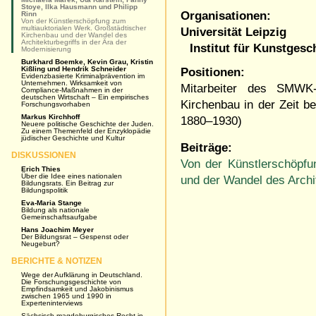
Stoye, Ilka Hausmann und Philipp
Organisationen:
Rinn
Von der Künstlerschöpfung zum
multiauktorialen Werk. Großstädtischer
Universität Leipzig
Kirchenbau und der Wandel des
Architekturbegriffs in der Ära der
Institut für Kunstgesc
Modernisierung
Burkhard Boemke, Kevin Grau, Kristin
Kißling und Hendrik Schneider
Positionen:
Evidenzbasierte Kriminalprävention im
Unternehmen. Wirksamkeit von
Mitarbeiter des SMWK-
Compliance-Maßnahmen in der
deutschen Wirtschaft – Ein empirisches
Kirchenbau in der Zeit be
Forschungsvorhaben
Markus Kirchhoff
1880–1930)
Neuere politische Geschichte der Juden.
Zu einem Themenfeld der Enzyklopädie
jüdischer Geschichte und Kultur
Beiträge:
DISKUSSIONEN
Von der Künstlerschöpfu
Erich Thies
Über die Idee eines nationalen
und der Wandel des Archit
Bildungsrats. Ein Beitrag zur
Bildungspolitik
Eva-Maria Stange
Bildung als nationale
Gemeinschaftsaufgabe
Hans Joachim Meyer
Der Bildungsrat – Gespenst oder
Neugeburt?
BERICHTE & NOTIZEN
Wege der Aufklärung in Deutschland.
Die Forschungsgeschichte von
Empfindsamkeit und Jakobinismus
zwischen 1965 und 1990 in
Experteninterviews
Sächsisch-magdeburgisches Recht in