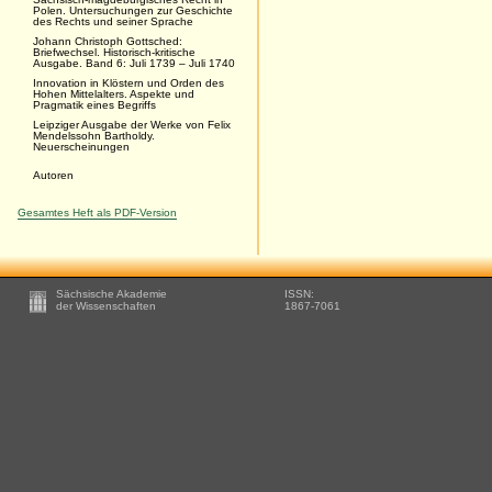
Polen. Untersuchungen zur Geschichte
des Rechts und seiner Sprache
Johann Christoph Gottsched:
Briefwechsel. Historisch-kritische
Ausgabe. Band 6: Juli 1739 – Juli 1740
Innovation in Klöstern und Orden des
Hohen Mittelalters. Aspekte und
Pragmatik eines Begriffs
Leipziger Ausgabe der Werke von Felix
Mendelssohn Bartholdy.
Neuerscheinungen
Autoren
Gesamtes Heft als PDF-Version
Footer
Sächsische Akademie
ISSN:
-
der Wissenschaften
1867-7061
Zusätzliche
Informationen