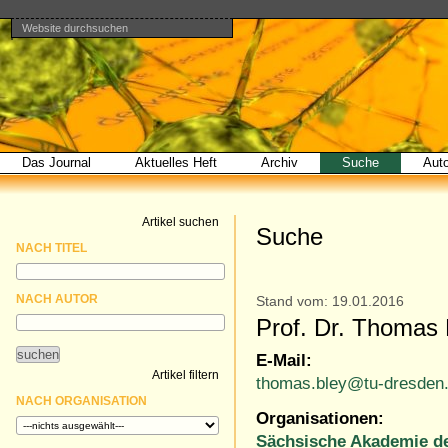
Website durchsuchen
Direkt
Benutzerspezifische
Bereiche
zum
Werkzeuge
Erweiterte
Inhalt
Suche…
|
Direkt
zur
Navigation
Das Journal
Aktuelles Heft
Archiv
Suche
Aut
Artikel suchen
Suche
NACH TITEL
NACH AUTOR
Stand vom: 19.01.2016
Prof. Dr. Thomas 
E-Mail:
Artikel filtern
thomas.bley@tu-dresden
NACH ORGANISATION
Organisationen:
Sächsische Akademie de