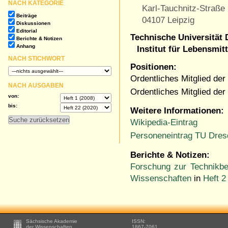
NACH KATEGORIE
Karl-Tauchnitz-Straße
Beiträge
04107 Leipzig
Diskussionen
Editorial
Technische Universität
Berichte & Notizen
Anhang
Institut für Lebensmit
NACH STICHWORT
Positionen:
Ordentliches Mitglied de
NACH AUSGABEN
Ordentliches Mitglied de
von:
bis:
Weitere Informationen:
Wikipedia-Eintrag
Personeneintrag TU Dres
Berichte & Notizen:
Forschung zur Technikbe
Wissenschaften
in
Heft 2
Footer
Sächsische Akademie
ISSN:
-
der Wissenschaften
1867-7061