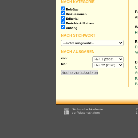
NACH KATEGORIE
Beiträge
P
Diskussionen
A
Editorial
Berichte & Notizen
W
Anhang
P
NACH STICHWORT
B
D
NACH AUSGABEN
V
von:
B
bis:
C
A
B
B
Footer
Sächsische Akademie
I
-
der Wissenschaften
1
Zusätzliche
Informationen