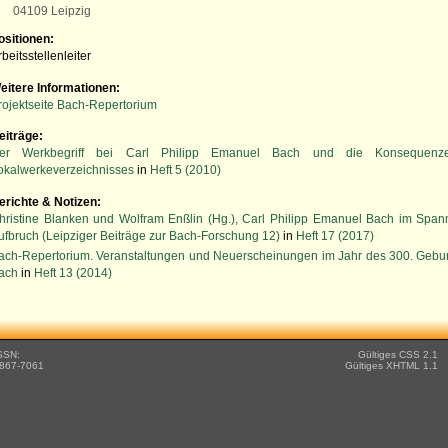
04109 Leipzig
ositionen:
rbeitsstellenleiter
eitere Informationen:
rojektseite Bach-Repertorium
eiträge:
er Werkbegriff bei Carl Philipp Emanuel Bach und die Konsequenze
okalwerkeverzeichnisses
in
Heft 5 (2010)
erichte & Notizen:
hristine Blanken und Wolfram Enßlin (Hg.), Carl Philipp Emanuel Bach im Span
ufbruch (Leipziger Beiträge zur Bach-Forschung 12)
in
Heft 17 (2017)
ach-Repertorium. Veranstaltungen und Neuerscheinungen im Jahr des 300. Gebur
ach
in
Heft 13 (2014)
SSN:
Gültiges CSS 2.1
867-7061
Gültiges XHTML 1.1