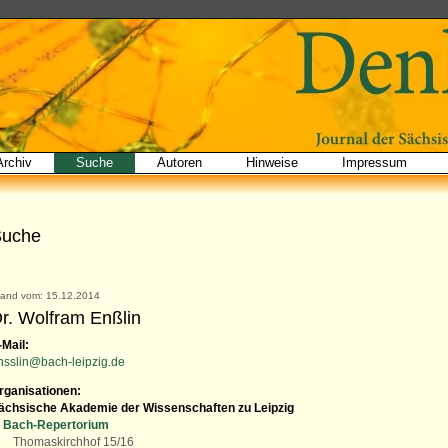
Archiv
Suche
Autoren
Hinweise
Impressum
Suche
tand vom: 15.12.2014
r. Wolfram Enßlin
-Mail:
nsslin@bach-leipzig.de
rganisationen:
ächsische Akademie der Wissenschaften zu Leipzig
Bach-Repertorium
Thomaskirchhof 15/16