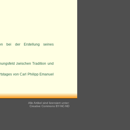
n bei der Erstellung seines
nungsfeld zwischen Tradition und
tstages von Carl Philipp Emanuel
Alle Artikel sind lizensiert unter:
Creative Commons
BY-NC-ND