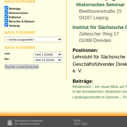
NACH KATEGORIE
Historisches Seminar
Beiträge
Beethovenstraße 15
Diskussionen
04107 Leipzig
Editorial
Berichte & Notizen
Anhang
Institut für Sächsische
NACH STICHWORT
Zellescher Weg 17
01069 Dresden
NACH AUSGABEN
Positionen:
von:
Lehrstuhl für Sächsische
bis:
Geschäftsführender Direk
e. V.
Beiträge:
Klösterreich – ein neuer Blick au
in der europäischen, deutschen un
Landesgeschichte in Sachsen – Tra
Footer
Sächsische Akademie
ISSN:
-
der Wissenschaften
1867-7061