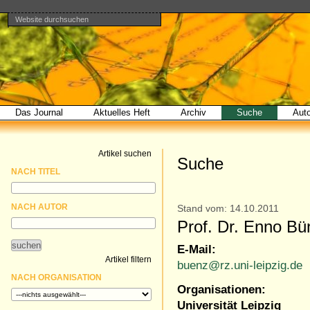
Website durchsuchen
Direkt
Benutzerspezifische
Bereiche
zum
Werkzeuge
Erweiterte
Inhalt
Suche…
|
Direkt
zur
Navigation
Das Journal
Aktuelles Heft
Archiv
Suche
Aut
Artikel suchen
Suche
NACH TITEL
NACH AUTOR
Stand vom: 14.10.2011
Prof. Dr. Enno Bü
E-Mail:
Artikel filtern
buenz@rz.uni-leipzig.de
NACH ORGANISATION
Organisationen:
Universität Leipzig