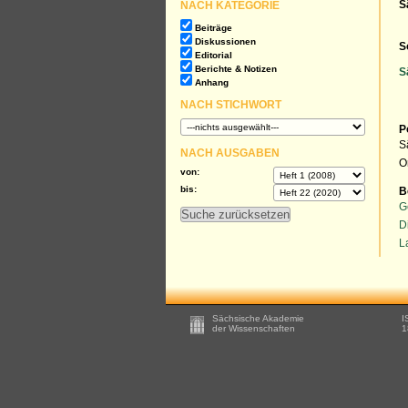
NACH KATEGORIE
S
Beiträge
Diskussionen
S
Editorial
Berichte & Notizen
S
Anhang
NACH STICHWORT
P
S
NACH AUSGABEN
O
von:
bis:
B
G
D
L
Footer
Sächsische Akademie
I
-
der Wissenschaften
1
Zusätzliche
Informationen