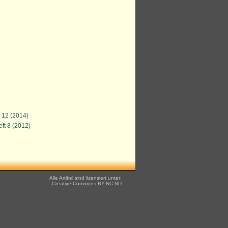
t 12 (2014)
ft 8 (2012)
Alle Artikel sind lizensiert unter:
Creative Commons
BY-NC-ND