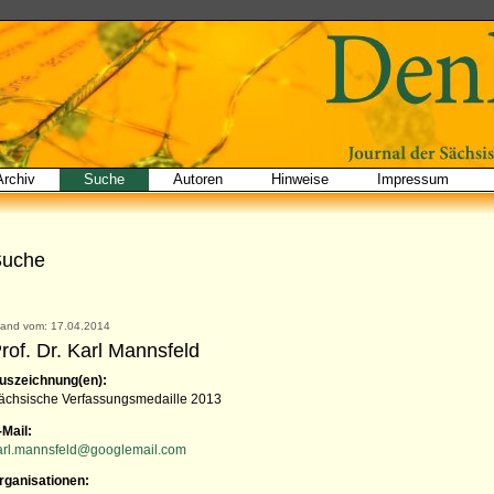
Archiv
Suche
Autoren
Hinweise
Impressum
Suche
tand vom: 17.04.2014
rof. Dr. Karl Mannsfeld
uszeichnung(en):
ächsische Verfassungsmedaille 2013
-Mail:
arl.mannsfeld@googlemail.com
rganisationen: