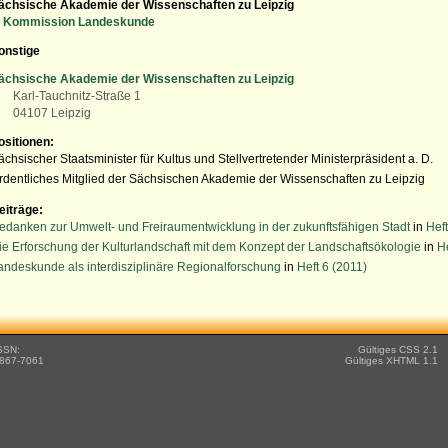
ächsische Akademie der Wissenschaften zu Leipzig
Kommission Landeskunde
onstige
ächsische Akademie der Wissenschaften zu Leipzig
Karl-Tauchnitz-Straße 1
04107 Leipzig
ositionen:
ächsischer Staatsminister für Kultus und Stellvertretender Ministerpräsident a. D.
rdentliches Mitglied der Sächsischen Akademie der Wissenschaften zu Leipzig
eiträge:
edanken zur Umwelt- und Freiraumentwicklung in der zukunftsfähigen Stadt
in
Hef
ie Erforschung der Kulturlandschaft mit dem Konzept der Landschaftsökologie
in
He
andeskunde als interdisziplinäre Regionalforschung
in
Heft 6 (2011)
SSN:
Gültiges CSS 2.1
867-7061
Gültiges XHTML 1.1