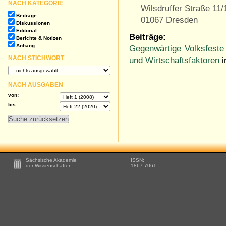
NACH KATEGORIE
Wilsdruffer Straße 11/
Beiträge
01067 Dresden
Diskussionen
Editorial
Beiträge:
Berichte & Notizen
Anhang
Gegenwärtige Volksfeste 
NACH STICHWORT
und Wirtschaftsfaktoren
i
NACH AUSGABEN
von:
bis:
Footer
Sächsische Akademie
ISSN:
-
der Wissenschaften
1867-7061
Zusätzliche
Informationen