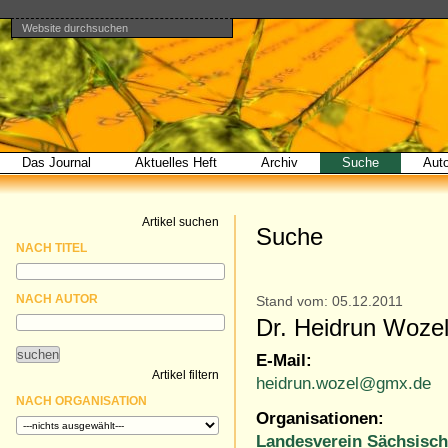
Website durchsuchen
Direkt
Benutzerspezifische
Bereiche
zum
Werkzeuge
Erweiterte
Inhalt
Suche…
|
Direkt
zur
Navigation
Das Journal
Aktuelles Heft
Archiv
Suche
Aut
Artikel suchen
Suche
NACH TITEL
NACH AUTOR
Stand vom: 05.12.2011
Dr. Heidrun Woze
E-Mail:
Artikel filtern
heidrun.wozel@gmx.de
NACH ORGANISATION
Organisationen:
Landesverein Sächsisch