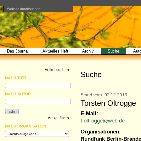
Website durchsuchen
Direkt
Benutzerspezifische
Bereiche
zum
Werkzeuge
Erweiterte
Inhalt
Suche…
|
Direkt
zur
Navigation
Das Journal
Aktuelles Heft
Archiv
Suche
Aut
Artikel suchen
Suche
NACH TITEL
NACH AUTOR
Stand vom: 02.12.2013
Torsten Oltrogge
E-Mail:
Artikel filtern
t.oltrogge@web.de
NACH ORGANISATION
Organisationen:
Rundfunk Berlin-Brand