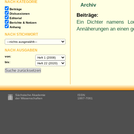
NACH KATEGORIE
Archiv
Beiträge
Diskussionen
Beiträge:
Editorial
Ein Dichter namens Lo
Berichte & Notizen
Anhang
Annäherungen an einen g
NACH STICHWORT
NACH AUSGABEN
von:
bis:
Footer
Sächsische Akademie
ISSN:
-
der Wissenschaften
1867-7061
Zusätzliche
Informationen