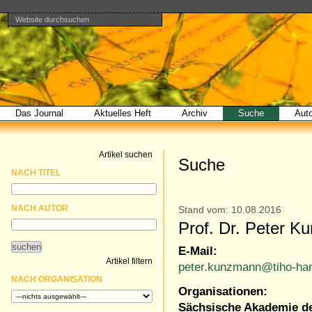
Website durchsuchen
Direkt
Benutzerspezifische
Bereiche
zum
Werkzeuge
Erweiterte
Inhalt
Suche…
|
Direkt
zur
Navigation
Das Journal
Aktuelles Heft
Archiv
Suche
Aut
Artikel suchen
Suche
NACH TITEL
NACH AUTOR
Stand vom: 10.08.2016
Prof. Dr. Peter 
E-Mail:
Artikel filtern
peter.kunzmann@tiho-ha
NACH ORGANISATION
Organisationen:
Sächsische Akademie de