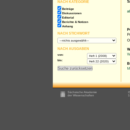
NACH KATEGORIE
S
Beiträge
a
Diskussionen
Editorial
Berichte & Notizen
Anhang
P
NACH STICHWORT
P
O
NACH AUSGABEN
W
W
von:
bis:
B
M
Footer
Sächsische Akademie
I
-
der Wissenschaften
1
Zusätzliche
Informationen