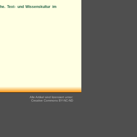
he. Text- und Wissenskultur im
Alle Artikel sind lizensiert unter:
Creative Commons
BY-NC-ND