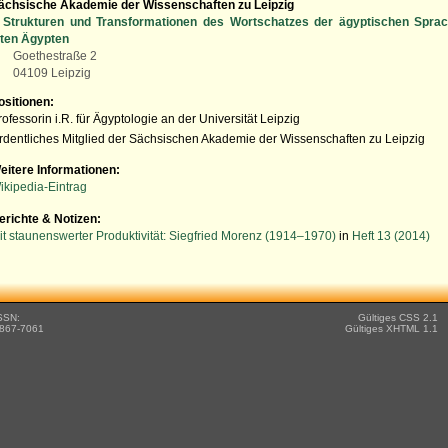
ächsische Akademie der Wissenschaften zu Leipzig
Strukturen und Transformationen des Wortschatzes der ägyptischen Sprac
lten Ägypten
Goethestraße 2
04109 Leipzig
ositionen:
rofessorin i.R. für Ägyptologie an der Universität Leipzig
rdentliches Mitglied der Sächsischen Akademie der Wissenschaften zu Leipzig
eitere Informationen:
ikipedia-Eintrag
erichte & Notizen:
it staunenswerter Produktivität: Siegfried Morenz (1914–1970)
in
Heft 13 (2014)
SSN:
Gültiges CSS 2.1
867-7061
Gültiges XHTML 1.1