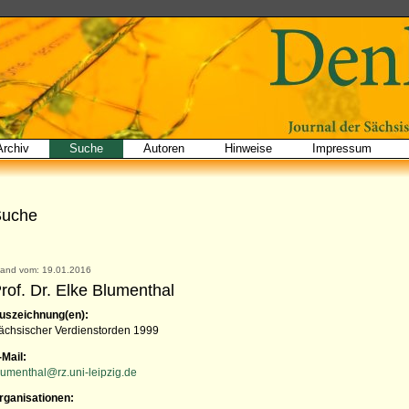
Archiv
Suche
Autoren
Hinweise
Impressum
Suche
tand vom: 19.01.2016
rof. Dr. Elke Blumenthal
uszeichnung(en):
ächsischer Verdienstorden 1999
-Mail:
lumenthal@rz.uni-leipzig.de
rganisationen: