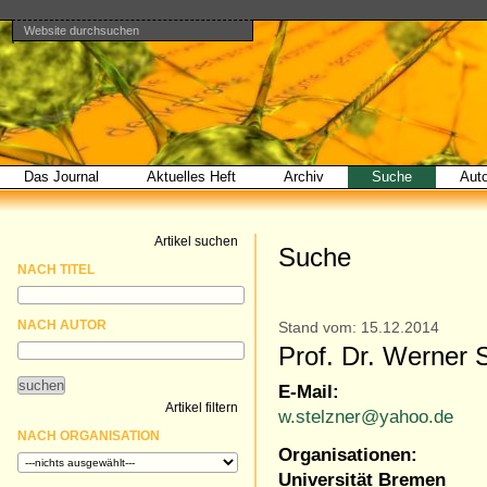
Website durchsuchen
Direkt
Benutzerspezifische
Bereiche
zum
Werkzeuge
Erweiterte
Inhalt
Suche…
|
Direkt
zur
Navigation
Das Journal
Aktuelles Heft
Archiv
Suche
Aut
Artikel suchen
Suche
NACH TITEL
NACH AUTOR
Stand vom: 15.12.2014
Prof. Dr. Werner 
E-Mail:
Artikel filtern
w.stelzner@yahoo.de
NACH ORGANISATION
Organisationen:
Universität Bremen