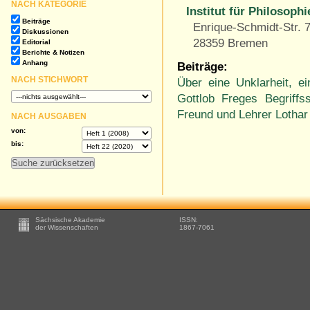
NACH KATEGORIE
Institut für Philosophi
Beiträge
Enrique-Schmidt-Str. 
Diskussionen
28359 Bremen
Editorial
Berichte & Notizen
Anhang
Beiträge:
NACH STICHWORT
Über eine Unklarheit, e
Gottlob Freges Begriffs
Freund und Lehrer Lotha
NACH AUSGABEN
von:
bis:
Footer
Sächsische Akademie
ISSN:
-
der Wissenschaften
1867-7061
Zusätzliche
Informationen