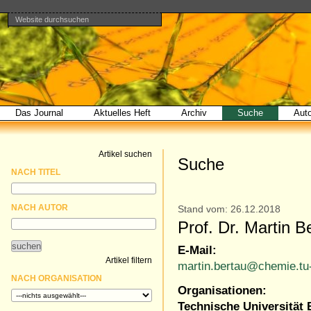
Website durchsuchen
Direkt
Benutzerspezifische
Bereiche
zum
Werkzeuge
Erweiterte
Inhalt
Suche…
|
Direkt
zur
Navigation
Das Journal
Aktuelles Heft
Archiv
Suche
Aut
Artikel suchen
Suche
NACH TITEL
NACH AUTOR
Stand vom: 26.12.2018
Prof. Dr. Martin B
E-Mail:
Artikel filtern
martin.bertau@chemie.tu-
NACH ORGANISATION
Organisationen:
Technische Universität