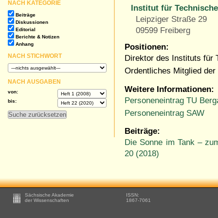
NACH KATEGORIE
Institut für Technisch
Beiträge
Leipziger Straße 29
Diskussionen
09599 Freiberg
Editorial
Berichte & Notizen
Anhang
Positionen:
NACH STICHWORT
Direktor des Instituts f
Ordentliches Mitglied de
NACH AUSGABEN
Weitere Informationen:
von:
Personeneintrag TU Berg
bis:
Personeneintrag SAW
Beiträge:
Die Sonne im Tank – zum
20 (2018)
Footer
Sächsische Akademie
ISSN:
-
der Wissenschaften
1867-7061
Zusätzliche
Informationen