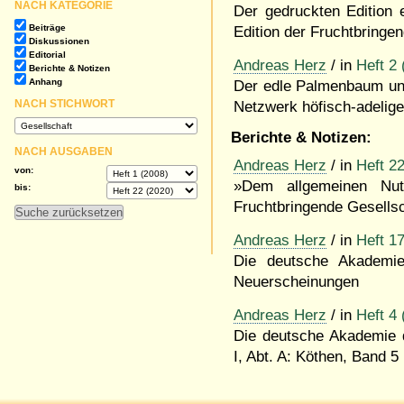
NACH KATEGORIE
Der gedruckten Edition e
Beiträge
Edition der Fruchtbringe
Diskussionen
Editorial
Andreas Herz
/ in
Heft 2 
Berichte & Notizen
Anhang
Der edle Palmenbaum und 
NACH STICHWORT
Netzwerk höfisch-adelige
Berichte & Notizen:
NACH AUSGABEN
Andreas Herz
/ in
Heft 2
von:
»Dem allgemeinen Nut
bis:
Fruchtbringende Gesellsc
Andreas Herz
/ in
Heft 1
Die deutsche Akademie
Neuerscheinungen
Andreas Herz
/ in
Heft 4 
Die deutsche Akademie d
I, Abt. A: Köthen, Band 5