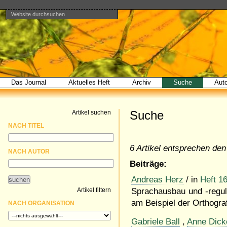
Website durchsuchen
Direkt
Benutzerspezifische
Bereiche
zum
Werkzeuge
Erweiterte
Inhalt
Suche…
|
Direkt
zur
Navigation
Das Journal
Aktuelles Heft
Archiv
Suche
Aut
Suche
Artikel suchen
NACH TITEL
6 Artikel entsprechen den 
NACH AUTOR
Beiträge:
Andreas Herz
/ in
Heft 1
Artikel filtern
Sprachausbau und -reguli
am Beispiel der Orthogra
NACH ORGANISATION
Gabriele Ball
,
Anne Dick