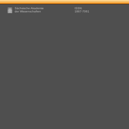
Footer
Sächsische Akademie
ISSN:
-
der Wissenschaften
1867-7061
Zusätzliche
Informationen