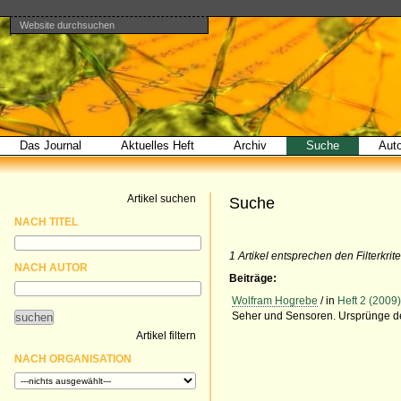
Website durchsuchen
Direkt
Benutzerspezifische
Bereiche
zum
Werkzeuge
Erweiterte
Inhalt
Suche…
|
Direkt
zur
Navigation
Das Journal
Aktuelles Heft
Archiv
Suche
Aut
Artikel suchen
Suche
NACH TITEL
1 Artikel entsprechen den Filterkrite
NACH AUTOR
Beiträge:
Wolfram Hogrebe
/ in
Heft 2 (2009
Seher und Sensoren. Ursprünge de
Artikel filtern
NACH ORGANISATION