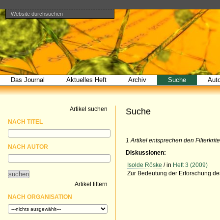
Website durchsuchen
Direkt
Benutzerspezifische
Bereiche
zum
Werkzeuge
Erweiterte
Inhalt
Suche…
|
Direkt
zur
Navigation
Das Journal
Aktuelles Heft
Archiv
Suche
Aut
Artikel suchen
Suche
NACH TITEL
1 Artikel entsprechen den Filterkrite
NACH AUTOR
Diskussionen:
Isolde Röske
/ in
Heft 3 (2009)
Zur Bedeutung der Erforschung de
Artikel filtern
NACH ORGANISATION