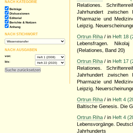
NACH KATEGORIE
Relationes. Schriften
Beiträge
Jahrhundert zwischen
Diskussionen
Pharmazie und Medizin
Editorial
Berichte & Notizen
Leipzig. Neuerscheinung
Anhang
NACH STICHWORT
Ortrun Riha
/ in
Heft 18 (
Lebensfragen. Nikolaj
(Relationes, Band 20)
NACH AUSGABEN
von:
Ortrun Riha
/ in
Heft 17 (
bis:
Relationes. Schriften
Jahrhundert zwischen
Pharmazie und Medizin
Leipzig. Neuerscheinung
Ortrun Riha
/ in
Heft 4 (2
Baltische Genesis. Die G
Ortrun Riha
/ in
Heft 4 (2
Lebensvorgänge. Deutsch
Jahrhunderts