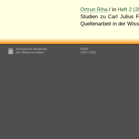
Ortrun Riha
/ in
Heft 2 (2
Studien zu Carl Julius F
Quellenarbeit in der Wis
Footer
Sächsische Akademie
ISSN:
-
der Wissenschaften
1867-7061
Zusätzliche
Informationen