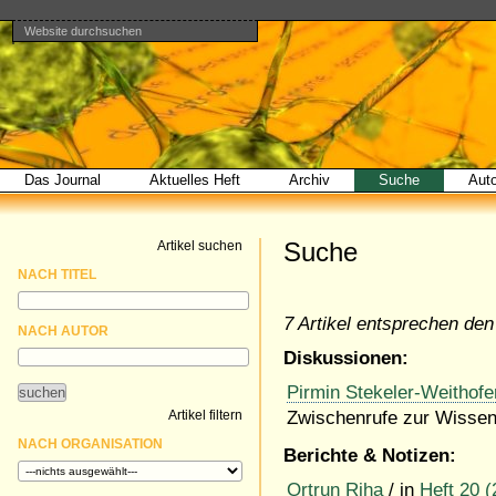
Website durchsuchen
Direkt
Benutzerspezifische
Bereiche
zum
Werkzeuge
Erweiterte
Inhalt
Suche…
|
Direkt
zur
Navigation
Das Journal
Aktuelles Heft
Archiv
Suche
Aut
Suche
Artikel suchen
NACH TITEL
7 Artikel entsprechen den 
NACH AUTOR
Diskussionen:
Pirmin Stekeler-Weithofe
Artikel filtern
Zwischenrufe zur Wissen
NACH ORGANISATION
Berichte & Notizen:
Ortrun Riha
/ in
Heft 20 (