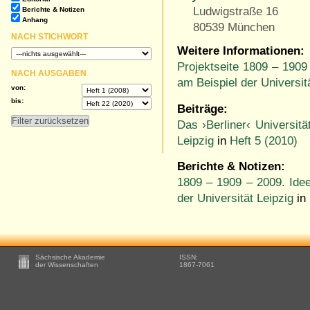
Ludwigstraße 16
Berichte & Notizen
Anhang
80539 München
NACH STICHWORT
Weitere Informationen:
Projektseite 1809 – 1909
NACH AUSGABEN
am Beispiel der Universit
von:
bis:
Beiträge:
Das ›Berliner‹ Universitä
Leipzig
in
Heft 5 (2010)
Berichte & Notizen:
1809 – 1909 – 2009. Idee
der Universität Leipzig
in
Footer
Sächsische Akademie
ISSN:
-
der Wissenschaften
1867-7061
Zusätzliche
Informationen