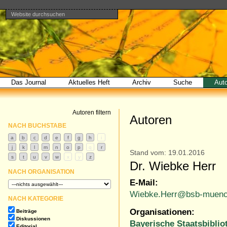
Website durchsuchen
Direkt
Benutzerspezifische
Bereiche
zum
Werkzeuge
Erweiterte
Inhalt
Suche…
|
Direkt
zur
Navigation
Das Journal
Aktuelles Heft
Archiv
Suche
Aut
Autoren filtern
Autoren
NACH BUCHSTABE
Stand vom: 19.01.2016
Dr. Wiebke Herr
NACH ORGANISATION
E-Mail:
Wiebke.Herr@bsb-muenc
NACH KATEGORIE
Organisationen:
Beiträge
Diskussionen
Bayerische Staatsbiblio
Editorial