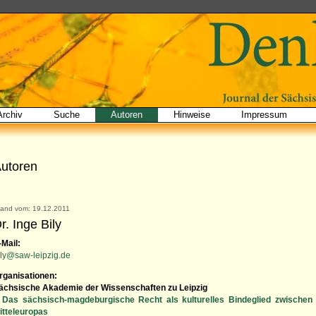
Archiv
Suche
Autoren
Hinweise
Impressum
utoren
tand vom: 19.12.2011
r. Inge Bily
-Mail:
ily@saw-leipzig.de
rganisationen:
ächsische Akademie der Wissenschaften zu Leipzig
Das sächsisch-magdeburgische Recht als kulturelles Bindeglied zwische
itteleuropas