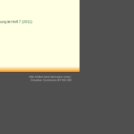
tung
in
Heft 7 (2011)
Alle Artikel sind lizensiert unter:
Creative Commons
BY-NC-ND