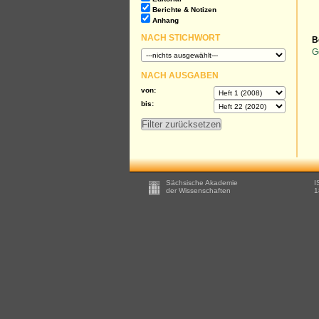
Berichte & Notizen
Anhang
NACH STICHWORT
B
G
NACH AUSGABEN
von:
bis:
Footer
Sächsische Akademie
I
-
der Wissenschaften
1
Zusätzliche
Informationen