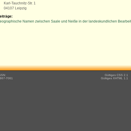
Karl-Tauchnitz-Str. 1
04107 Leipzig
eiträge:
eographische Namen zwischen Saale und Neiße in der landeskundlichen Bearbei
SSN:
Gültiges CSS 2.1
867-7061
Gültiges XHTML 1.1