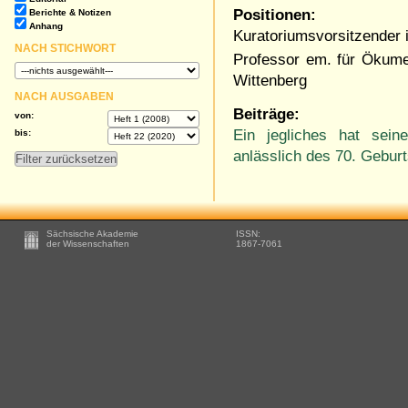
Positionen:
Berichte & Notizen
Anhang
Kuratoriumsvorsitzender 
NACH STICHWORT
Professor em. für Ökume
Wittenberg
NACH AUSGABEN
Beiträge:
von:
Ein jegliches hat sein
bis:
anlässlich des 70. Gebu
Footer
Sächsische Akademie
ISSN:
-
der Wissenschaften
1867-7061
Zusätzliche
Informationen