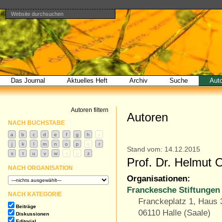
Website durchsuchen
Direkt
Benutzerspezifische
Bereiche
zum
Werkzeuge
Erweiterte
Inhalt
Suche…
|
Direkt
zur
Navigation
Das Journal
Aktuelles Heft
Archiv
Suche
Aut
Autoren filtern
Autoren
NACH BUCHSTABE
Stand vom: 14.12.2015
Prof. Dr. Helmut 
NACH ORGANISATION
Organisationen:
Franckesche Stiftungen 
NACH KATEGORIE
Franckeplatz 1, Haus 
Beiträge
06110 Halle (Saale)
Diskussionen
Editorial