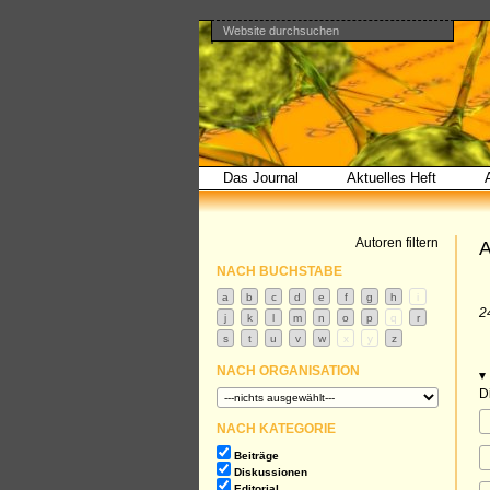
Website durchsuchen
Direkt
Benutzerspezifische
Bereiche
zum
Werkzeuge
Erweiterte
Inhalt
Suche…
|
Direkt
zur
Navigation
Das Journal
Aktuelles Heft
Autoren filtern
A
NACH BUCHSTABE
2
NACH ORGANISATION
D
NACH KATEGORIE
Beiträge
Diskussionen
Editorial