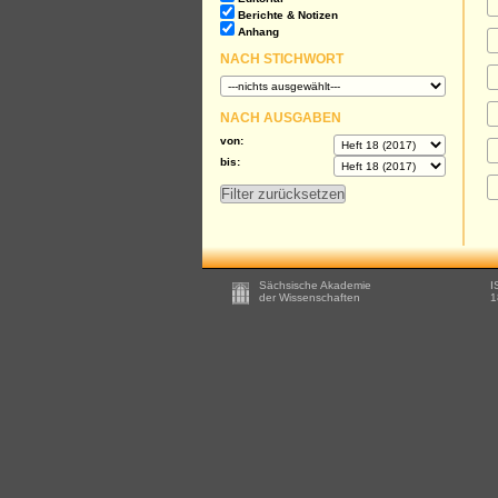
Berichte & Notizen
Anhang
NACH STICHWORT
NACH AUSGABEN
von:
bis:
Footer
Sächsische Akademie
I
-
der Wissenschaften
1
Zusätzliche
Informationen