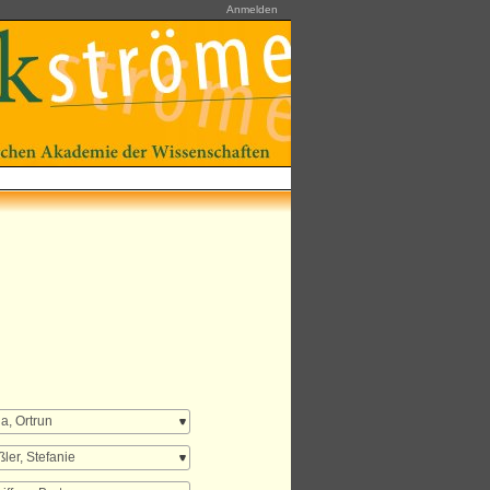
Anmelden
a, Ortrun
ler, Stefanie