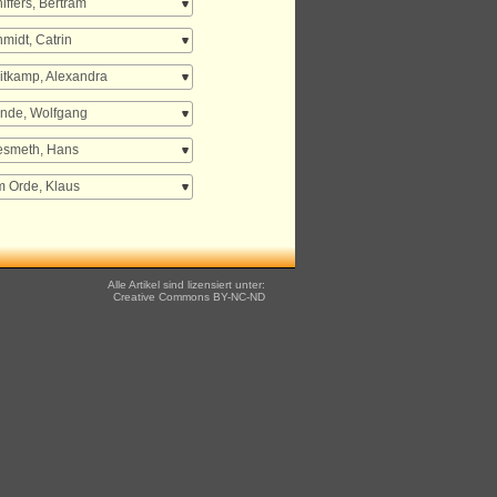
iffers, Bertram
midt, Catrin
tkamp, Alexandra
nde, Wolfgang
esmeth, Hans
 Orde, Klaus
Alle Artikel sind lizensiert unter:
Creative Commons
BY-NC-ND