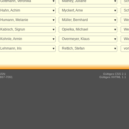
Gottmann, Veronika
Mathey, Juliane
Sch
Hahn, Achim
Myckert, Arne
Sch
Humann, Melanie
Müller, Bernhard
Wei
Kabisch, Sigrun
Opielka, Michael
We
Kohnle, Armin
Overmeyer, Klaus
Wi
Lehmann, Iris
Rettich, Stefan
vom
SSN:
Gültiges CSS 2.1
867-7061
Gültiges XHTML 1.1