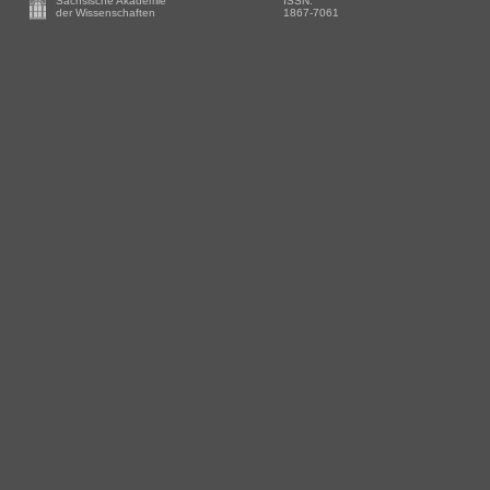
Sächsische Akademie
ISSN:
-
der Wissenschaften
1867-7061
Zusätzliche
Informationen