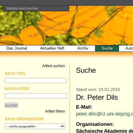
Website durchsuchen
Direkt
Benutzerspezifische
Bereiche
zum
Werkzeuge
Erweiterte
Inhalt
Suche…
|
Direkt
zur
Navigation
Das Journal
Aktuelles Heft
Archiv
Suche
Aut
Artikel suchen
Suche
NACH TITEL
NACH AUTOR
Stand vom: 19.01.2016
Dr. Peter Dils
E-Mail:
Artikel filtern
peter.dils@rz.uni-leipzig.
NACH ORGANISATION
Organisationen:
Sächsische Akademie de