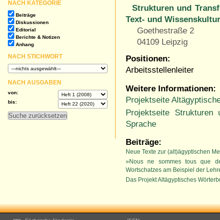
NACH KATEGORIE
Strukturen und Trans
Beiträge
Text- und Wissenskultur
Diskussionen
Goethestraße 2
Editorial
Berichte & Notizen
04109 Leipzig
Anhang
NACH STICHWORT
Positionen:
Arbeitsstellenleiter
NACH AUSGABEN
Weitere Informationen:
von:
Projektseite Altägyptisc
bis:
Projektseite Strukture
Sprache
Beiträge:
Neue Texte zur (alt)ägyptischen Me
»Nous ne sommes tous que des 
Wortschatzes am Beispiel der Lehr
Das Projekt Altägyptisches Wörter
Footer