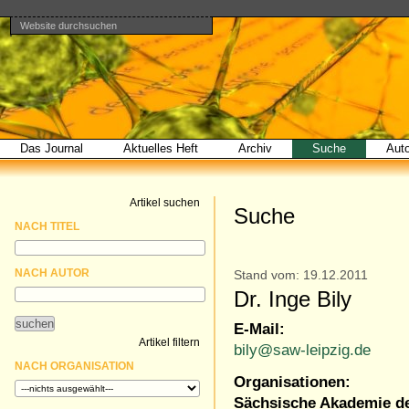
Website durchsuchen
Direkt
Benutzerspezifische
Bereiche
zum
Werkzeuge
Erweiterte
Inhalt
Suche…
|
Direkt
zur
Navigation
Das Journal
Aktuelles Heft
Archiv
Suche
Aut
Artikel suchen
Suche
NACH TITEL
NACH AUTOR
Stand vom: 19.12.2011
Dr. Inge Bily
E-Mail:
Artikel filtern
bily@saw-leipzig.de
NACH ORGANISATION
Organisationen:
Sächsische Akademie de