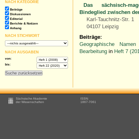
NACH KATEGORIE
Das sächsisch-mag
Beiträge
Bindeglied zwischen de
Diskussionen
Karl-Tauchnitz-Str. 1
Editorial
Berichte & Notizen
04107 Leipzig
Anhang
NACH STICHWORT
Beiträge:
Geographische Namen 
Bearbeitung
in
Heft 7 (20
NACH AUSGABEN
von:
bis:
Footer
Sächsische Akademie
ISSN:
-
der Wissenschaften
1867-7061
Zusätzliche
Informationen