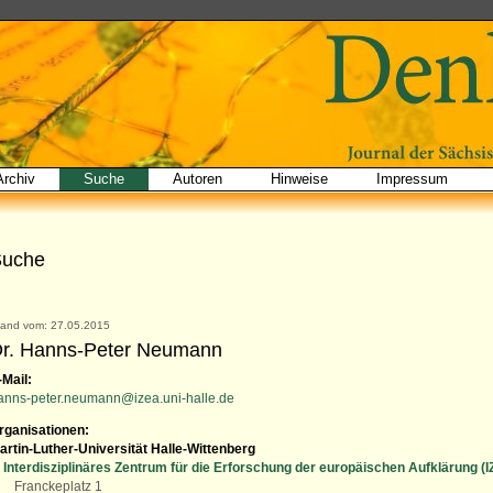
Archiv
Suche
Autoren
Hinweise
Impressum
Suche
tand vom: 27.05.2015
r. Hanns-Peter Neumann
-Mail:
anns-peter.neumann@izea.uni-halle.de
rganisationen:
artin-Luther-Universität Halle-Wittenberg
Interdisziplinäres Zentrum für die Erforschung der europäischen Aufklärung (
Franckeplatz 1