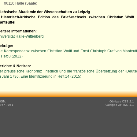
06110 Halle (Saale)
ächsische Akademie der Wissenschaften zu Leipzig
Historisch-kritische Edition des Briefwechsels zwischen Christian Wolf
anteuffel
eitere Informationen:
niversität Halle-Wittenberg
eiträge:
ie Korrespondenz zwischen Christian Wolff und Ernst Christoph Graf von Manteuf
n
Heft 8 (2012)
erichte & Notizen:
er preussische Kronprinz Friedrich und die französische Übersetzung der ›Deuts
m Jahr 1736. Eine Identifizierung
in
Heft 14 (2015)
SSN:
Gültiges CSS 2.1
867-7061
Gültiges XHTML 1.1