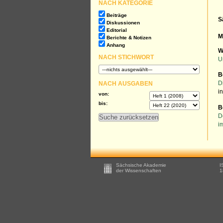
NACH KATEGORIE
Beiträge
S
Diskussionen
Editorial
M
Berichte & Notizen
Anhang
W
NACH STICHWORT
U
B
NACH AUSGABEN
D
i
von:
bis:
B
D
i
Footer
Sächsische Akademie
I
-
der Wissenschaften
1
Zusätzliche
Informationen