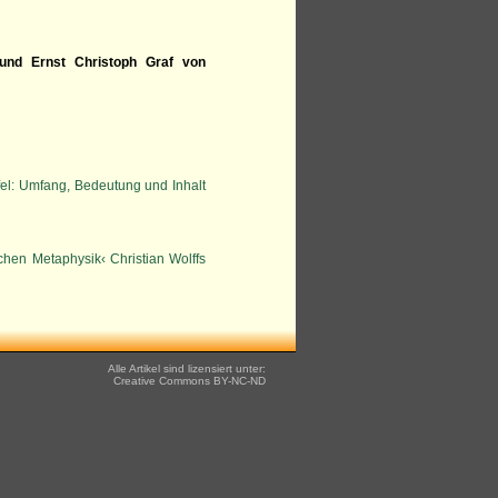
f und Ernst Christoph Graf von
fel: Umfang, Bedeutung und Inhalt
chen Metaphysik‹ Christian Wolffs
Alle Artikel sind lizensiert unter:
Creative Commons
BY-NC-ND