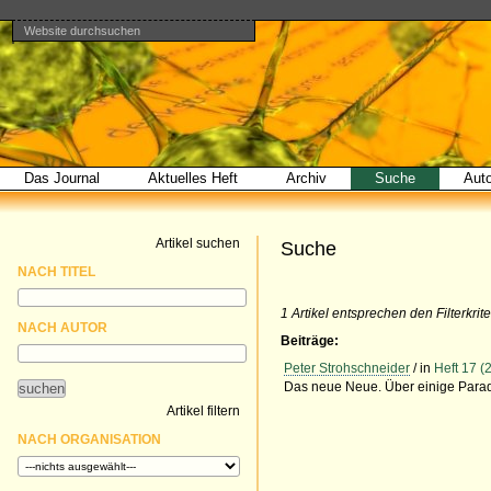
Website durchsuchen
Direkt
Benutzerspezifische
Bereiche
zum
Werkzeuge
Erweiterte
Inhalt
Suche…
|
Direkt
zur
Navigation
Das Journal
Aktuelles Heft
Archiv
Suche
Aut
Artikel suchen
Suche
NACH TITEL
1 Artikel entsprechen den Filterkrite
NACH AUTOR
Beiträge:
Peter Strohschneider
/ in
Heft 17 (
Das neue Neue. Über einige Parad
Artikel filtern
NACH ORGANISATION