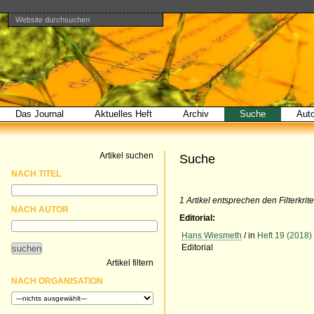
Website durchsuchen
Direkt
Benutzerspezifische
Bereiche
zum
Werkzeuge
Erweiterte
Inhalt
Suche…
|
Direkt
zur
Navigation
Das Journal
Aktuelles Heft
Archiv
Suche
Aut
Artikel suchen
Suche
NACH TITEL
1 Artikel entsprechen den Filterkrite
NACH AUTOR
Editorial:
Hans Wiesmeth
/ in
Heft 19 (2018)
Editorial
Artikel filtern
NACH ORGANISATION