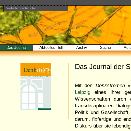
Website durchsuchen
Direkt
Benutzerspezifische
Bereiche
zum
Werkzeuge
Erweiterte
Inhalt
Suche…
|
Direkt
zur
Navigation
Das Journal
Aktuelles Heft
Archiv
Suche
Aut
Das Journal der 
Mit den
Denkströmen
ve
Leipzig
eines ihrer gen
Wissenschaften durch a
transdisziplinären Dialo
Politik und Gesellschaft
darum, fixfertige und en
Diskurs über sie lebendig,