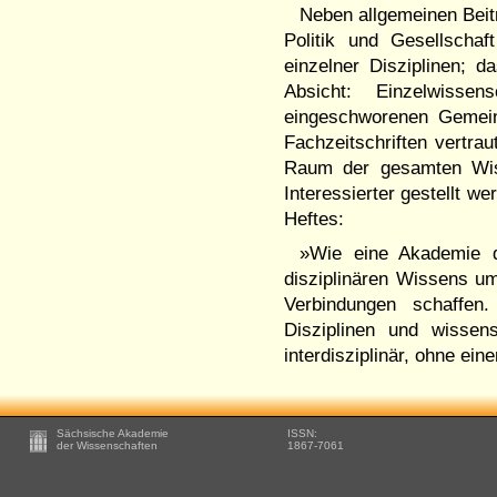
Neben allgemeinen Beit
Politik und Gesellschaf
einzelner Disziplinen; d
Absicht: Einzelwisse
eingeschworenen Gemeind
Fachzeitschriften vertra
Raum der gesamten Wiss
Interessierter gestellt w
Heftes:
»Wie eine Akademie 
disziplinären Wissens um
Verbindungen schaffen
Disziplinen und wissens
interdisziplinär, ohne ei
Footer
Sächsische Akademie
ISSN:
-
der Wissenschaften
1867-7061
Zusätzliche
Informationen