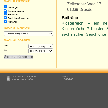
NACH KATEGORIE
Zellescher Weg 17
Beiträge
01069 Dresden
Diskussionen
Editorial
Beiträge:
Berichte & Notizen
Anhang
Klösterreich – ein n
NACH STICHWORT
Klosterbücher? Klöster,
sächsischen Geschichte
NACH AUSGABEN
von:
bis:
Footer
Sächsische Akademie
ISSN:
-
der Wissenschaften
1867-7061
Zusätzliche
Informationen