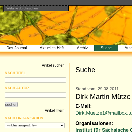
Website durchsuchen
Direkt
Benutzerspezifische
Bereiche
zum
Werkzeuge
Erweiterte
Inhalt
Suche…
|
Direkt
zur
Navigation
Das Journal
Aktuelles Heft
Archiv
Suche
Aut
Artikel suchen
Suche
NACH TITEL
NACH AUTOR
Stand vom: 29.08.2011
Dirk Martin Mütze
E-Mail:
Artikel filtern
Dirk.Muetze1@mailbox.tu
NACH ORGANISATION
Organisationen:
Institut für Sächsische