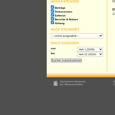
NACH KATEGORIE
O
Beiträge
D
Diskussionen
Z
Editorial
Berichte & Notizen
Anhang
NACH STICHWORT
NACH AUSGABEN
von:
bis:
Footer
Sächsische Akademie
I
-
der Wissenschaften
1
Zusätzliche
Informationen