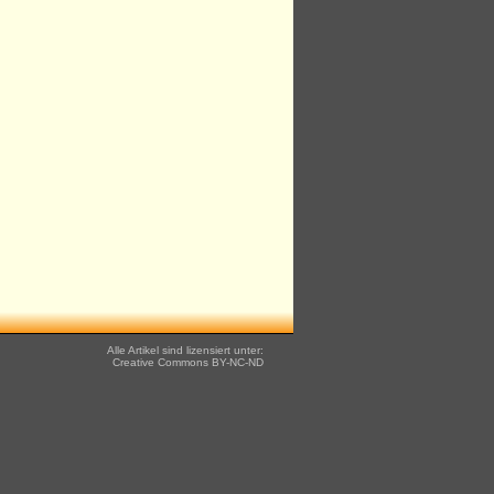
Alle Artikel sind lizensiert unter:
Creative Commons
BY-NC-ND