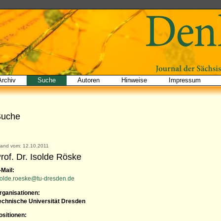
Archiv
Suche
Autoren
Hinweise
Impressum
Suche
tand vom: 12.10.2011
rof. Dr. Isolde Röske
-Mail:
solde.roeske@tu-dresden.de
rganisationen:
echnische Universität Dresden
ositionen: