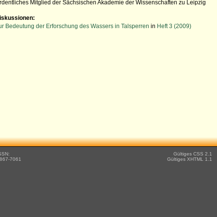
rdentliches Mitglied der Sächsischen Akademie der Wissenschaften zu Leipzig
iskussionen:
ur Bedeutung der Erforschung des Wassers in Talsperren
in
Heft 3 (2009)
SSN:
Gültiges CSS 2.1
867-7061
Gültiges XHTML 1.1