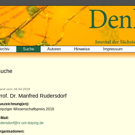
Archiv
Suche
Autoren
Hinweise
Impressum
Suche
tand vom: 04.04.2018
rof. Dr. Manfred Rudersdorf
uszeichnung(en):
eipziger Wissenschaftspreis 2016
-Mail:
udersdorf@rz.uni-leipzig.de
rganisationen: