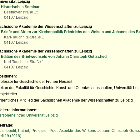
niversität Leipzig
Historisches Seminar
Beethovenstraße 15
04107 Leipzig
ächsische Akademie der Wissenschaften zu Leipzig
Briefe und Akten zur Kirchenpolitik Friedrichs des Weisen und Johanns des B
Karl-Tauchnitz-Straße 1
04107 Leipzig
ächsische Akademie der Wissenschaften zu Leipzig
Edition des Briefwechsels von Johann Christoph Gottsched
Karl-Tauchnitz-Straße 1
04107 Leipzig
ositionen:
rofessor für Geschichte der Frühen Neuzeit
ekan der Fakultät für Geschichte, Kunst- und Orientwissenschaften, Universität Lei
rojektleiter
rdentliches Mitglied der Sächsischen Akademie der Wissenschaften zu Leipzig
eitere Informationen:
ersoneneintrag Universität Leipzig
eiträge:
osmopolit, Patriot, Professor, Poet. Aspekte des Wirkens Johann Christoph Gottsc
eft 19 (2018)