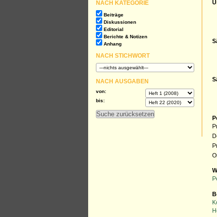
NACH KATEGORIE
U
Beiträge
Diskussionen
Editorial
Berichte & Notizen
S
Anhang
NACH STICHWORT
S
NACH AUSGABEN
von:
bis:
P
P
D
P
O
W
P
B
K
H