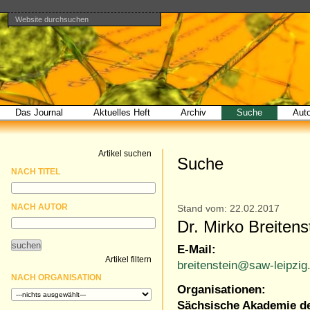
Website durchsuchen
Direkt
Benutzerspezifische
Bereiche
zum
Werkzeuge
Erweiterte
Inhalt
Suche…
|
Direkt
zur
Navigation
Das Journal
Aktuelles Heft
Archiv
Suche
Aut
Artikel suchen
Suche
NACH TITEL
NACH AUTOR
Stand vom: 22.02.2017
Dr. Mirko Breitens
E-Mail:
Artikel filtern
breitenstein@saw-leipzig
NACH ORGANISATION
Organisationen:
Sächsische Akademie de