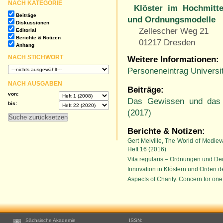
NACH KATEGORIE
Klöster im Hochmitte
Beiträge
und Ordnungsmodelle
Diskussionen
Zellescher Weg 21
Editorial
Berichte & Notizen
01217 Dresden
Anhang
NACH STICHWORT
Weitere Informationen:
Personeneintrag Universi
NACH AUSGABEN
Beiträge:
von:
Das Gewissen und das Sp
bis:
(2017)
Berichte & Notizen:
Gert Melville, The World of Medieva
Heft 16 (2016)
Vita regularis – Ordnungen und De
Innovation in Klöstern und Orden d
Aspects of Charity. Concern for one
Footer
Sächsische Akademie
ISSN: