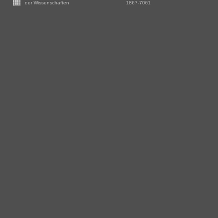
-
der Wissenschaften
1867-7061
Zusätzliche
Informationen