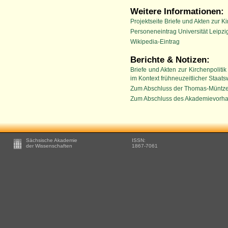
Weitere Informationen:
Projektseite Briefe und Akten zur 
Personeneintrag Universität Leipzi
Wikipedia-Eintrag
Berichte & Notizen:
Briefe und Akten zur Kirchenpolit
im Kontext frühneuzeitlicher Staa
Zum Abschluss der Thomas-Müntz
Zum Abschluss des Akademievorha
Footer
Sächsische Akademie
ISSN:
-
der Wissenschaften
1867-7061
Zusätzliche
Informationen