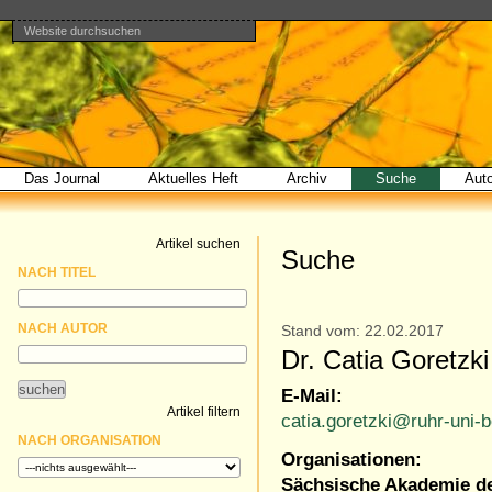
Website durchsuchen
Direkt
Benutzerspezifische
Bereiche
zum
Werkzeuge
Erweiterte
Inhalt
Suche…
|
Direkt
zur
Navigation
Das Journal
Aktuelles Heft
Archiv
Suche
Aut
Artikel suchen
Suche
NACH TITEL
NACH AUTOR
Stand vom: 22.02.2017
Dr. Catia Goretzki
E-Mail:
Artikel filtern
catia.goretzki@ruhr-uni
NACH ORGANISATION
Organisationen:
Sächsische Akademie de