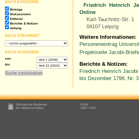
NACH KATEGORIE
Friedrich Heinrich 
Beiträge
Online
Diskussionen
Karl-Tauchnitz-Str. 1
Editorial
Berichte & Notizen
04107 Leipzig
Anhang
NACH STICHWORT
Weitere Informationen:
Personeneintrag Univers
Projektseite Jacobi-Brief
NACH AUSGABEN
von:
Berichte & Notizen:
bis:
Friedrich Heinrich Jacob
bis Dezember 1798, Nr. 
Footer
Sächsische Akademie
ISSN:
-
der Wissenschaften
1867-7061
Zusätzliche
Informationen