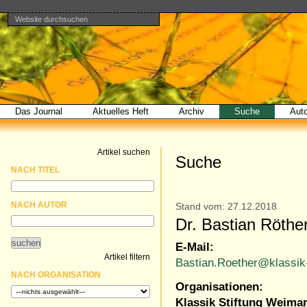
Website durchsuchen
Direkt
Benutzerspezifische
Bereiche
zum
Werkzeuge
Erweiterte
Inhalt
Suche…
|
Direkt
zur
Navigation
Das Journal
Aktuelles Heft
Archiv
Suche
Aut
Artikel suchen
Suche
NACH TITEL
NACH AUTOR
Stand vom: 27.12.2018
Dr. Bastian Röthe
E-Mail:
Artikel filtern
Bastian.Roether@klassik-
NACH ORGANISATION
Organisationen:
Klassik Stiftung Weima