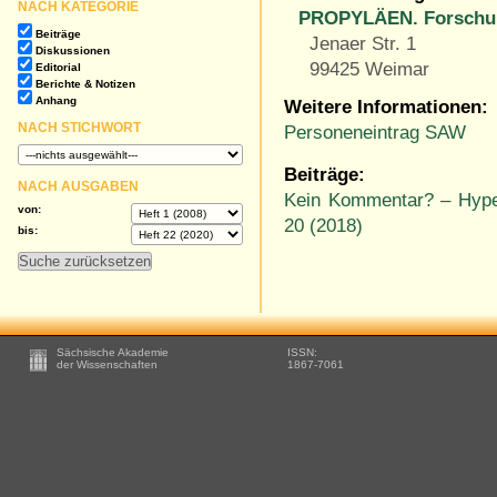
NACH KATEGORIE
PROPYLÄEN. Forschun
Beiträge
Jenaer Str. 1
Diskussionen
99425 Weimar
Editorial
Berichte & Notizen
Anhang
Weitere Informationen:
NACH STICHWORT
Personeneintrag SAW
Beiträge:
NACH AUSGABEN
Kein Kommentar? – Hype
von:
20 (2018)
bis:
Footer
Sächsische Akademie
ISSN:
-
der Wissenschaften
1867-7061
Zusätzliche
Informationen